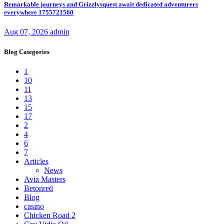
Remarkable journeys and Grizzlysquest await dedicated adventurers
everywhere 1755721560
Aug 07, 2026
admin
Blog Categories
1
10
11
13
15
17
2
4
6
7
Articles
News
Avia Masters
Betonred
Blog
casino
Chicken Road 2