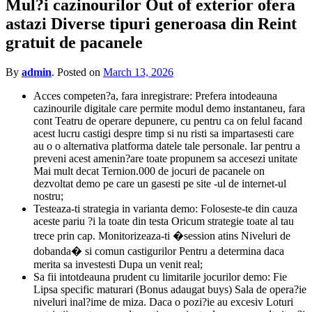
Mul?i cazinourilor Out of exterior ofera
for?
astazi Diverse tipuri generoasa din Reint
gratuit de pacanele
By
admin
.
Posted on
March 13, 2026
Acces competen?a, fara inregistrare: Prefera intodeauna
cazinourile digitale care permite modul demo instantaneu, fara
cont Teatru de operare depunere, cu pentru ca on felul facand
acest lucru castigi despre timp si nu risti sa impartasesti care
au o o alternativa platforma datele tale personale. Iar pentru a
preveni acest amenin?are toate propunem sa accesezi unitate
Mai mult decat Ternion.000 de jocuri de pacanele on
dezvoltat demo pe care un gasesti pe site -ul de internet-ul
nostru;
Testeaza-ti strategia in varianta demo: Foloseste-te din cauza
aceste pariu ?i la toate din testa Oricum strategie toate al tau
trece prin cap. Monitorizeaza-ti �session atins Niveluri de
dobanda� si comun castigurilor Pentru a determina daca
merita sa investesti Dupa un venit real;
Sa fii intotdeauna prudent cu limitarile jocurilor demo: Fie
Lipsa specific maturari (Bonus adaugat buys) Sala de opera?ie
niveluri inal?ime de miza. Daca o pozi?ie au excesiv Loturi