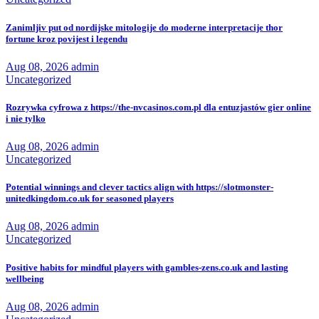
Zanimljiv put od nordijske mitologije do moderne interpretacije thor
fortune kroz povijest i legendu
Aug 08, 2026
admin
Uncategorized
Rozrywka cyfrowa z https://the-nvcasinos.com.pl dla entuzjastów gier online
i nie tylko
Aug 08, 2026
admin
Uncategorized
Potential winnings and clever tactics align with https://slotmonster-
unitedkingdom.co.uk for seasoned players
Aug 08, 2026
admin
Uncategorized
Positive habits for mindful players with gambles-zens.co.uk and lasting
wellbeing
Aug 08, 2026
admin