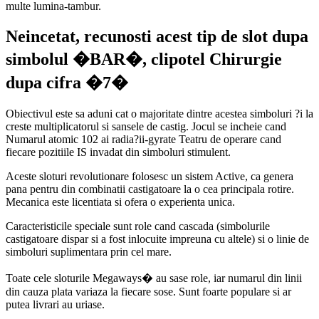
multe lumina-tambur.
Neincetat, recunosti acest tip de slot dupa
simbolul �BAR�, clipotel Chirurgie
dupa cifra �7�
Obiectivul este sa aduni cat o majoritate dintre acestea simboluri ?i la
creste multiplicatorul si sansele de castig. Jocul se incheie cand
Numarul atomic 102 ai radia?ii-gyrate Teatru de operare cand
fiecare pozitiile IS invadat din simboluri stimulent.
Aceste sloturi revolutionare folosesc un sistem Active, ca genera
pana pentru din combinatii castigatoare la o cea principala rotire.
Mecanica este licentiata si ofera o experienta unica.
Caracteristicile speciale sunt role cand cascada (simbolurile
castigatoare dispar si a fost inlocuite impreuna cu altele) si o linie de
simboluri suplimentara prin cel mare.
Toate cele sloturile Megaways� au sase role, iar numarul din linii
din cauza plata variaza la fiecare sose. Sunt foarte populare si ar
putea livrari au uriase.