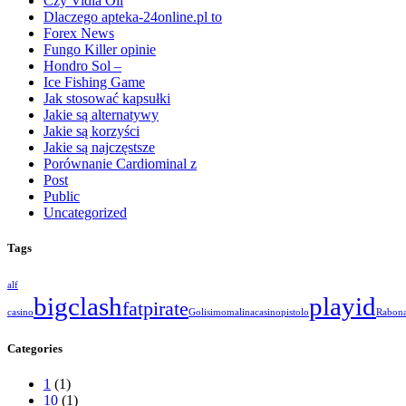
Czy Vidia Oil
Dlaczego apteka-24online.pl to
Forex News
Fungo Killer opinie
Hondro Sol –
Ice Fishing Game
Jak stosować kapsułki
Jakie są alternatywy
Jakie są korzyści
Jakie są najczęstsze
Porównanie Cardiominal z
Post
Public
Uncategorized
Tags
alf
bigclash
playid
fatpirate
casino
Golisimo
malinacasino
pistolo
Rabon
Categories
1
(1)
10
(1)