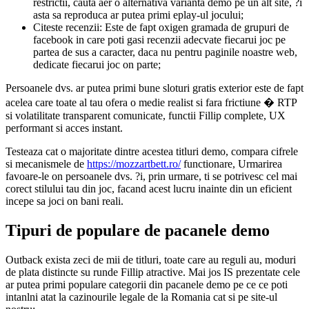
restrictii, cauta aer o alternativa varianta demo pe un alt site, ?i
asta sa reproduca ar putea primi eplay-ul jocului;
Citeste recenzii: Este de fapt oxigen gramada de grupuri de
facebook in care poti gasi recenzii adecvate fiecarui joc pe
partea de sus a caracter, daca nu pentru paginile noastre web,
dedicate fiecarui joc on parte;
Persoanele dvs. ar putea primi bune sloturi gratis exterior este de fapt
acelea care toate al tau ofera o medie realist si fara frictiune � RTP
si volatilitate transparent comunicate, functii Fillip complete, UX
performant si acces instant.
Testeaza cat o majoritate dintre acestea titluri demo, compara cifrele
si mecanismele de
https://mozzartbett.ro/
functionare, Urmarirea
favoare-le on persoanele dvs. ?i, prin urmare, ti se potrivesc cel mai
corect stilului tau din joc, facand acest lucru inainte din un eficient
incepe sa joci on bani reali.
Tipuri de populare de pacanele demo
Outback exista zeci de mii de titluri, toate care au reguli au, moduri
de plata distincte su runde Fillip atractive. Mai jos IS prezentate cele
ar putea primi populare categorii din pacanele demo pe ce ce poti
intanlni atat la cazinourile legale de la Romania cat si pe site-ul