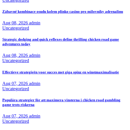
Uncategorized
Zábavné kombinace osudu kolem plinko casino pro milovníky adrenalinu
Aug 08, 2026
admin
Uncategorized
Strategic dodging and quick reflexes define thrilling chicken road game
adventures today
Aug 08, 2026
admin
Uncategorized
Effectieve strategieën voor succes met giga spinz en winstmaximalisatie
Aug 07, 2026
admin
Uncategorized
Populära strategier för att maximera vinsterna i chicken road gambling
game trots riskerna
Aug 07, 2026
admin
Uncategorized