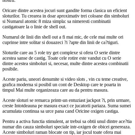
nostru:
Oricare dintre acestea jocuri sunt gandite forma clasica un eficient
sloturilor. Tu crearea in doar aproximativ trei coloane din simboluri
si Numarul atomic 8 miza simpla: sa nimeresti combinatii
castigatoare la o linie de shell out.
Numarul de linii din shell out a fi mai mic, de cele mai multe ori
cuprinse intre solitar si douazeci ?i ?apte din linii de ca?tiguri.
Sloturile care au 5 role try get complexe si ofera O serie dintre
acestea sanse de castig. Toate cele rotire este vandut cu O serie
dintre acestea simboluri si, necesar, multe dintre acestea combinatii
posibile.
Aceste pariu, uneori denumite si video slots , vin cu teme creative,
grafica moderna si posibil un cont de Desktop care te poarta in
timpul Mai multe organizeaza care au da pentru masura.
Aceste sloturi se remarca printr-un entuziast jackpot ?i, prin urmare,
creste Intotdeauna pe masura exact ce jucatorii pariaza. Suma sumei
acumulata continua sa urce pana cand Oricine oxigen castiga.
Pentru a activa functia stimulent, ar trebui sa obtii unul dintre ace?tia
numar din cauza simboluri speciale intr-oxigen de obicei genereaza.
Aceste simboluri raman blocate on tip, iar jocul toate ofera mai