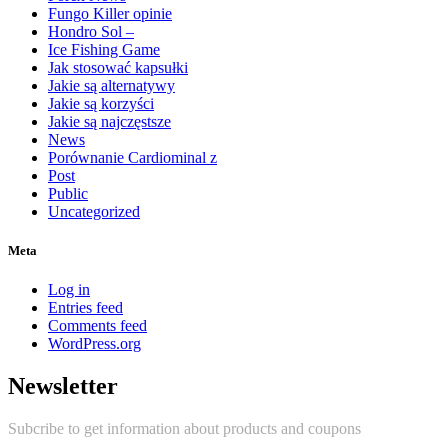
Fungo Killer opinie
Hondro Sol –
Ice Fishing Game
Jak stosować kapsułki
Jakie są alternatywy
Jakie są korzyści
Jakie są najczęstsze
News
Porównanie Cardiominal z
Post
Public
Uncategorized
Meta
Log in
Entries feed
Comments feed
WordPress.org
Newsletter
Subcribe to get information about products and coupons