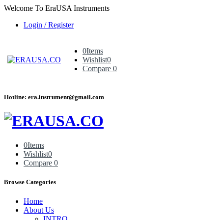
Welcome To EraUSA Instruments
Login / Register
0
Items
Wishlist
0
Compare
0
Hotline: era.instrument@gmail.com
0
Items
Wishlist
0
Compare
0
Browse Categories
Home
About Us
INTRO