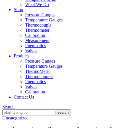
What We Do
Shop
Pressure Gauges
Temperature Gauges
Thermocouple
Thermometer
Calibration
Measurement
Pneumatics
Valves
Products
Pressure Gauges
Temperature Gauges
ThermoMeter
Thermocouples
Pneumatics
Valves
Calibration
Contact Us
Search
What
are
Uncategorized
you
looking