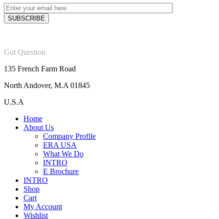
Got Question
135 French Farm Road
North Andover, M.A 01845
U.S.A
Home
About Us
Company Profile
ERA USA
What We Do
INTRO
E Brochure
INTRO
Shop
Cart
My Account
Wishlist