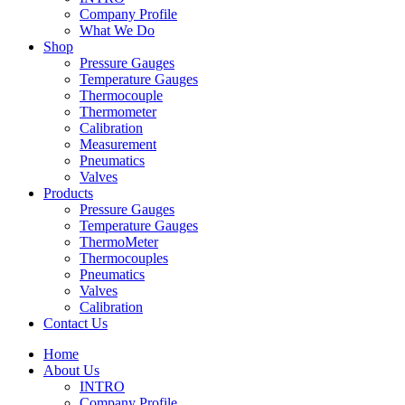
Company Profile
What We Do
Shop
Pressure Gauges
Temperature Gauges
Thermocouple
Thermometer
Calibration
Measurement
Pneumatics
Valves
Products
Pressure Gauges
Temperature Gauges
ThermoMeter
Thermocouples
Pneumatics
Valves
Calibration
Contact Us
Home
About Us
INTRO
Company Profile