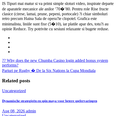
IS Tipuri mai matur si va primi simple sloturi video, inspirate departe
de aparatele mecanice ale anilor ’70�’80. Pentru role Rise fructe
clasice (cirese, lamai, prune, pepeni, portocale) ?i chiar simboluri
retro precum Haina Sala de opera?ie clopotel. Grafica este
minimalista, liniile sunt fixe (5�10), iar platile apar des, totu?i au
opinie Reduce. Try potrivite cu sesiuni relaxante si bugete reduse.
?? Why does the new Chumba Casino login added bonus system
performs?
Pariuri pe Rugby � De la Six Nations la Cupa Mondiala
Related posts
Uncategorized
Dynamische strategieën en spin maya voor betere spelervaringen
Aug 08, 2026
admin
Uncategorized