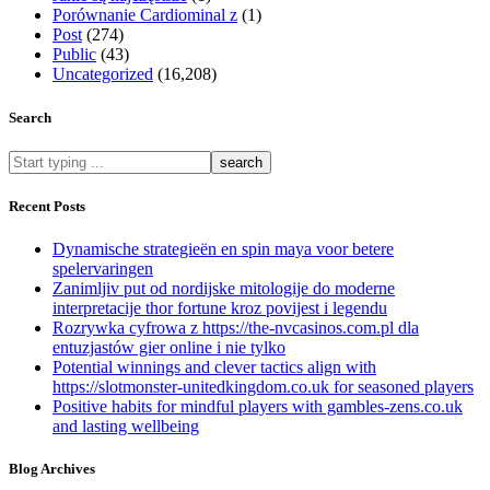
Porównanie Cardiominal z
(1)
Post
(274)
Public
(43)
Uncategorized
(16,208)
Search
What
are
you
Recent Posts
looking
for?
Dynamische strategieën en spin maya voor betere
spelervaringen
Zanimljiv put od nordijske mitologije do moderne
interpretacije thor fortune kroz povijest i legendu
Rozrywka cyfrowa z https://the-nvcasinos.com.pl dla
entuzjastów gier online i nie tylko
Potential winnings and clever tactics align with
https://slotmonster-unitedkingdom.co.uk for seasoned players
Positive habits for mindful players with gambles-zens.co.uk
and lasting wellbeing
Blog Archives