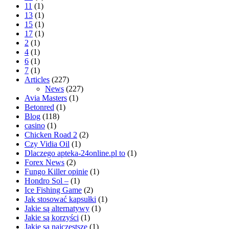
11
(1)
13
(1)
15
(1)
17
(1)
2
(1)
4
(1)
6
(1)
7
(1)
Articles
(227)
News
(227)
Avia Masters
(1)
Betonred
(1)
Blog
(118)
casino
(1)
Chicken Road 2
(2)
Czy Vidia Oil
(1)
Dlaczego apteka-24online.pl to
(1)
Forex News
(2)
Fungo Killer opinie
(1)
Hondro Sol –
(1)
Ice Fishing Game
(2)
Jak stosować kapsułki
(1)
Jakie są alternatywy
(1)
Jakie są korzyści
(1)
Jakie są najczęstsze
(1)