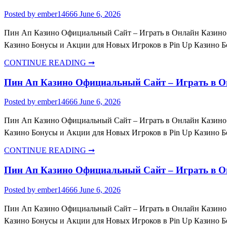
Posted by ember14666
June 6, 2026
Пин Ап Казино Официальный Сайт – Играть в Онлайн Казино P
Казино Бонусы и Акции для Новых Игроков в Pin Up Казино 
CONTINUE READING ➞
Пин Ап Казино Официальный Сайт – Играть в О
Posted by ember14666
June 6, 2026
Пин Ап Казино Официальный Сайт – Играть в Онлайн Казино P
Казино Бонусы и Акции для Новых Игроков в Pin Up Казино 
CONTINUE READING ➞
Пин Ап Казино Официальный Сайт – Играть в О
Posted by ember14666
June 6, 2026
Пин Ап Казино Официальный Сайт – Играть в Онлайн Казино P
Казино Бонусы и Акции для Новых Игроков в Pin Up Казино 