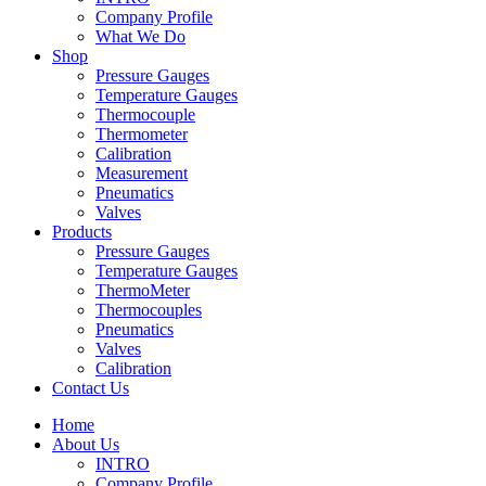
Company Profile
What We Do
Shop
Pressure Gauges
Temperature Gauges
Thermocouple
Thermometer
Calibration
Measurement
Pneumatics
Valves
Products
Pressure Gauges
Temperature Gauges
ThermoMeter
Thermocouples
Pneumatics
Valves
Calibration
Contact Us
Home
About Us
INTRO
Company Profile