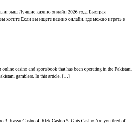
выигрыш Лучшие казино онлайн 2026 года Быстрая
вы хотите Если вы ищете казино онлайн, где можно играть в
ine casino and sportsbook that has been operating in the Pakistani
kistani gamblers. In this article, […]
3. Kassu Casino 4. Rizk Casino 5. Guts Casino Are you tired of