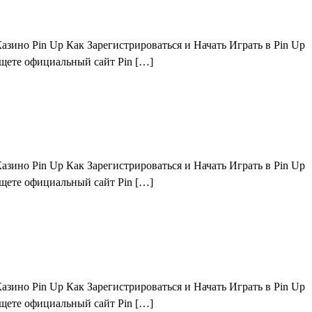
но Pin Up Как Зарегистрироваться и Начать Играть в Pin Up
щете официальный сайт Pin […]
но Pin Up Как Зарегистрироваться и Начать Играть в Pin Up
щете официальный сайт Pin […]
но Pin Up Как Зарегистрироваться и Начать Играть в Pin Up
щете официальный сайт Pin […]