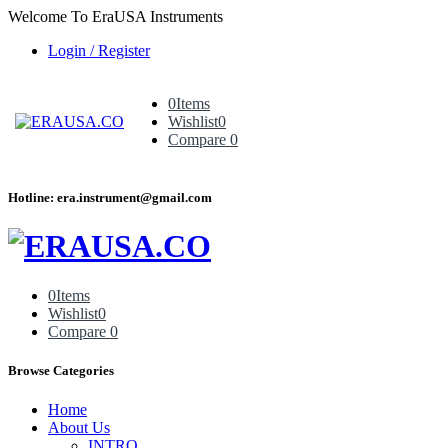
Welcome To EraUSA Instruments
Login / Register
0
Items
Wishlist
0
Compare
0
Hotline: era.instrument@gmail.com
0
Items
Wishlist
0
Compare
0
Browse Categories
Home
About Us
INTRO