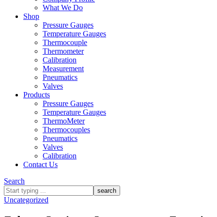
What We Do
Shop
Pressure Gauges
Temperature Gauges
Thermocouple
Thermometer
Calibration
Measurement
Pneumatics
Valves
Products
Pressure Gauges
Temperature Gauges
ThermoMeter
Thermocouples
Pneumatics
Valves
Calibration
Contact Us
Search
What
are
Uncategorized
you
looking