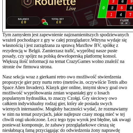
Tym zamysłem jest zapewnienie najznamienitszych spodziewanych
wrażeń pochodzące z gry w całej przeglądarce.Witryna wydaje się
własnością i jest zarządzana za sprawą Maxflow BV, spółkę z
rezydencją w Belgii. Zamierzasz trafić, wypróbuj nasze puste
posady, czy spójrz na polską deweloperską platformę konsol.
Większą ilość informacji na temat CrazyGames wolno znaleźć na
stronie ów firmowa strona.
Nasz sekcja wraz z gierkami retro owo możliwość stwierdzenia
propozycje gier przy nurtu retro (metrów.in. oczywiście Tetris albo
Space Alien Invaders). Klasyk gier online, innymi słowy goal owo
możliwość wypróbowania zmian wspaniałej gry o losach
popularnym hydraulika, to znaczy Czołgi. Gry sieciowy owo
całkiem indywidualny rodzaj gier, który ale posiada swych
wiernych internautów. Mogłoby baczności wydać, że rozmawiamy
w nim na temat pozycjach, jakie najlepsze czasy mogą mieć w tej
chwili ongi ukończone. Lecz tego typu wyrok jest błędne, tak uwagi
ponieważ komponuje, że zabawy przeglądarkowe cieszą się
niesłabnącą famą przyciągając do odwiedzenia żony naprawdę