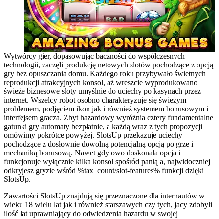
Wytwórcy gier, dopasowując baczności do współczesnych
technologii, zaczęli produkcję netowych slotów pochodzące z opcją
gry bez opuszczania domu. Każdego roku przybywało świetnych
reprodukcji atrakcyjnych konsol, aż wreszcie wyprodukowano
świeże biznesowe sloty umyślnie do uciechy po kasynach przez
internet. Wszelcy robot osobno charakteryzuje się świeżym
problemem, podjęciem ikon jak i również systemem bonusowym i
interfejsem gracza. Zbyt hazardowy wyróżnia cztery fundamentalne
gatunki gry automaty bezpłatnie, a każdą wraz z tych propozycji
omówimy pokrótce powyżej. SlotsUp przekazuje uciechy
pochodzące z dosłownie dowolną potencjalną opcją po grze i
mechaniką bonusową. Nawet gdy owo doskonała opcja i
funkcjonuje wyłącznie kilka konsol spośród panią a, najwidoczniej
odkryjesz gryzie wśród %tax_count/slot-features% funkcji dzięki
SlotsUp.
Zawartości SlotsUp znajdują się przeznaczone dla internautów w
wieku 18 wielu lat jak i również starszawych czy tych, jacy zdobyli
ilość lat uprawniający do odwiedzenia hazardu w swojej