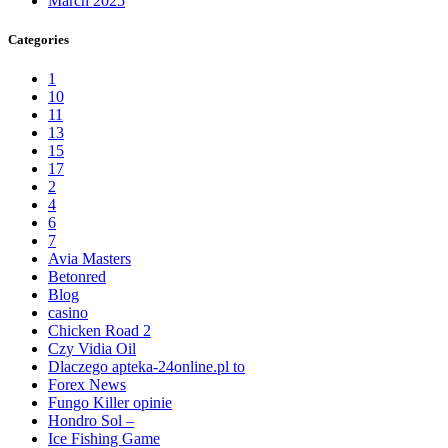
March 2025
Categories
1
10
11
13
15
17
2
4
6
7
Avia Masters
Betonred
Blog
casino
Chicken Road 2
Czy Vidia Oil
Dlaczego apteka-24online.pl to
Forex News
Fungo Killer opinie
Hondro Sol –
Ice Fishing Game