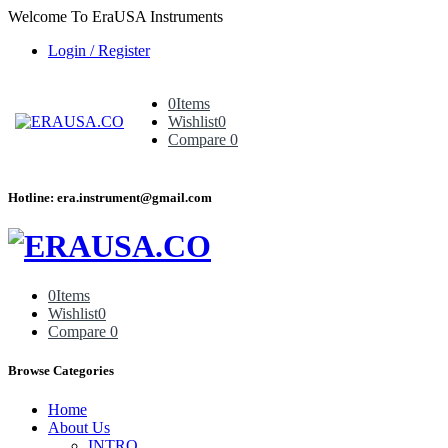
Welcome To EraUSA Instruments
Login / Register
0
Items
Wishlist
0
Compare
0
Hotline: era.instrument@gmail.com
0
Items
Wishlist
0
Compare
0
Browse Categories
Home
About Us
INTRO