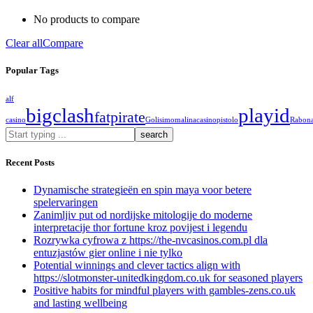
No products to compare
Clear all
Compare
Popular Tags
alf
bigclash
playid
fatpirate
casino
Golisimo
malinacasino
pistolo
Rabon
What
are
you
Recent Posts
looking
for?
Dynamische strategieën en spin maya voor betere
spelervaringen
Zanimljiv put od nordijske mitologije do moderne
interpretacije thor fortune kroz povijest i legendu
Rozrywka cyfrowa z https://the-nvcasinos.com.pl dla
entuzjastów gier online i nie tylko
Potential winnings and clever tactics align with
https://slotmonster-unitedkingdom.co.uk for seasoned players
Positive habits for mindful players with gambles-zens.co.uk
and lasting wellbeing