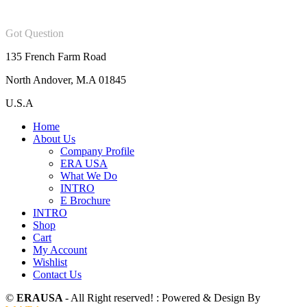
Got Question
135 French Farm Road
North Andover, M.A 01845
U.S.A
Home
About Us
Company Profile
ERA USA
What We Do
INTRO
E Brochure
INTRO
Shop
Cart
My Account
Wishlist
Contact Us
©
ERAUSA
- All Right reserved! : Powered & Design By