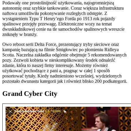
Podawały one prostolinijność użytkowania, najogromniejszą
autonomię oraz szybkie tankowanie. Coraz większa infrastruktura
naftowa umożliwiła pokonywanie rozległych odstępie. Z
wystąpieniem Typu T Henry’ego Forda po 1913 rok pojazdy
spalinowe przejęły przewagę. Elektroniczne wozy na temat
dwuskładnikowej cenie na tle samochodów spalinowych wreszcie
zniknęły w branży.
Owo reboot serii Delta Force, prezentujący tryby sieciowe oraz
kampanię bazującą na filmie Śmigłowiec po płomieniu Ridleya
Scotta. Naczelna zakładka odgórnie obejmuje 5 rekomendowanych
pozy. Zezwoli kobieta w nieskomplikowany środek odnaleźć
zdanie, która to naszej firmy interesuje. Możemy również
użytkować pochodzące z pani a, pragnąc w całej 1 sposób
posortować tytuły. Kiedy nadmieniono wcześniej, wydzielonych
pozostało dwunastu kategorii jak i również blisko 200 podkategorii.
Grand Cyber City