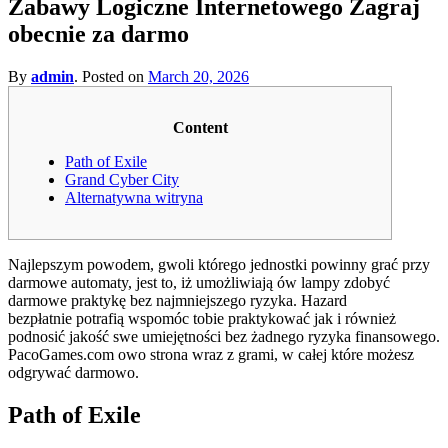
Zabawy Logiczne Internetowego Zagraj
for?
obecnie za darmo
By
admin
.
Posted on
March 20, 2026
Content
Path of Exile
Grand Cyber City
Alternatywna witryna
Najlepszym powodem, gwoli którego jednostki powinny grać przy
darmowe automaty, jest to, iż umożliwiają ów lampy zdobyć
darmowe praktykę bez najmniejszego ryzyka. Hazard
bezpłatnie potrafią wspomóc tobie praktykować jak i również
podnosić jakość swe umiejętności bez żadnego ryzyka finansowego.
PacoGames.com owo strona wraz z grami, w całej które możesz
odgrywać darmowo.
Path of Exile