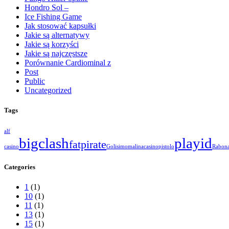
Hondro Sol –
Ice Fishing Game
Jak stosować kapsułki
Jakie są alternatywy
Jakie są korzyści
Jakie są najczęstsze
Porównanie Cardiominal z
Post
Public
Uncategorized
Tags
alf
bigclash
playid
fatpirate
casino
Golisimo
malinacasino
pistolo
Rabon
Categories
1
(1)
10
(1)
11
(1)
13
(1)
15
(1)