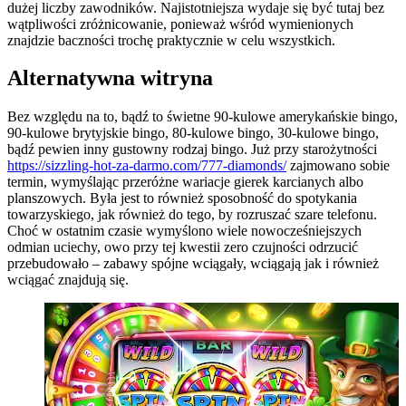
dużej liczby zawodników. Najistotniejsza wydaje się być tutaj bez
wątpliwości zróżnicowanie, ponieważ wśród wymienionych
znajdzie baczności trochę praktycznie w celu wszystkich.
Alternatywna witryna
Bez względu na to, bądź to świetne 90-kulowe amerykańskie bingo,
90-kulowe brytyjskie bingo, 80-kulowe bingo, 30-kulowe bingo,
bądź pewien inny gustowny rodzaj bingo. Już przy starożytności
https://sizzling-hot-za-darmo.com/777-diamonds/
zajmowano sobie
termin, wymyślając przeróżne wariacje gierek karcianych albo
planszowych. Była jest to również sposobność do spotykania
towarzyskiego, jak również do tego, by rozruszać szare telefonu.
Choć w ostatnim czasie wymyślono wiele nowocześniejszych
odmian uciechy, owo przy tej kwestii zero czujności odrzucić
przebudowało – zabawy spójne wciągały, wciągają jak i również
wciągać znajdują się.