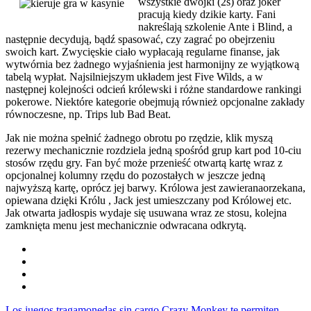
wszystkie dwójki (2s) oraz joker
pracują kiedy dzikie karty. Fani
nakreślają szkolenie Ante i Blind, a
następnie decydują, bądź spasować, czy zagrać po obejrzeniu
swoich kart. Zwycięskie ciało wypłacają regularne finanse, jak
wytwórnia bez żadnego wyjaśnienia jest harmonijny ze wyjątkową
tabelą wypłat. Najsilniejszym układem jest Five Wilds, a w
następnej kolejności odcień królewski i różne standardowe rankingi
pokerowe. Niektóre kategorie obejmują również opcjonalne zakłady
równoczesne, np. Trips lub Bad Beat.
Jak nie można spełnić żadnego obrotu po rzędzie, klik myszą
rezerwy mechanicznie rozdziela jedną spośród grup kart pod 10-ciu
stosów rzędu gry. Fan być może przenieść otwartą kartę wraz z
opcjonalnej kolumny rzędu do pozostałych w jeszcze jedną
najwyższą kartę, oprócz jej barwy. Królowa jest zawieranaorzekana,
opiewana dzięki Królu , Jack jest umieszczany pod Królowej etc.
Jak otwarta jadłospis wydaje się usuwana wraz ze stosu, kolejna
zamknięta menu jest mechanicznie odwracana odkrytą.
Los juegos tragamonedas sin cargo Crazy Monkey te permiten