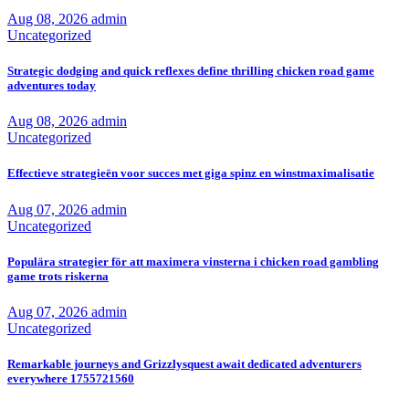
Aug 08, 2026
admin
Uncategorized
Strategic dodging and quick reflexes define thrilling chicken road game
adventures today
Aug 08, 2026
admin
Uncategorized
Effectieve strategieën voor succes met giga spinz en winstmaximalisatie
Aug 07, 2026
admin
Uncategorized
Populära strategier för att maximera vinsterna i chicken road gambling
game trots riskerna
Aug 07, 2026
admin
Uncategorized
Remarkable journeys and Grizzlysquest await dedicated adventurers
everywhere 1755721560