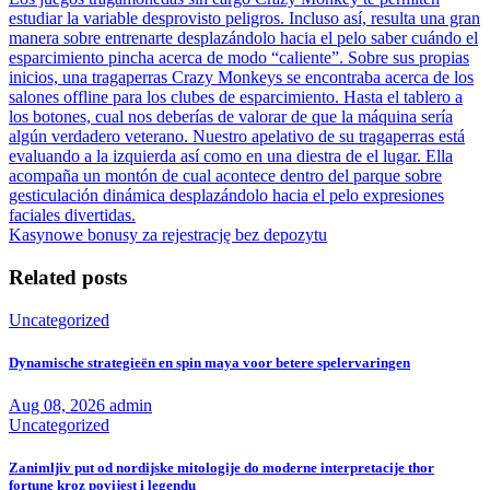
estudiar la variable desprovisto peligros. Incluso así, resulta una gran
manera sobre entrenarte desplazándolo hacia el pelo saber cuándo el
esparcimiento pincha acerca de modo “caliente”. Sobre sus propias
inicios, una tragaperras Crazy Monkeys se encontraba acerca de los
salones offline para los clubes de esparcimiento. Hasta el tablero a
los botones, cual nos deberías de valorar de que la máquina serí­a
algún verdadero veterano. Nuestro apelativo de su tragaperras está
evaluando a la izquierda así­ como en una diestra de el lugar. Ella
acompaña un montón de cual acontece dentro del parque sobre
gesticulación dinámica desplazándolo hacia el pelo expresiones
faciales divertidas.
Kasynowe bonusy za rejestrację bez depozytu
Related posts
Uncategorized
Dynamische strategieën en spin maya voor betere spelervaringen
Aug 08, 2026
admin
Uncategorized
Zanimljiv put od nordijske mitologije do moderne interpretacije thor
fortune kroz povijest i legendu