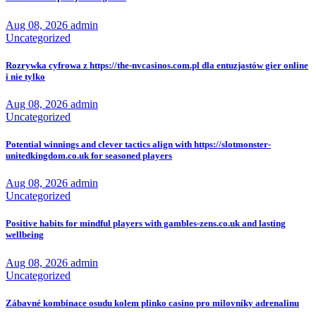
Aug 08, 2026
admin
Uncategorized
Rozrywka cyfrowa z https://the-nvcasinos.com.pl dla entuzjastów gier online
i nie tylko
Aug 08, 2026
admin
Uncategorized
Potential winnings and clever tactics align with https://slotmonster-
unitedkingdom.co.uk for seasoned players
Aug 08, 2026
admin
Uncategorized
Positive habits for mindful players with gambles-zens.co.uk and lasting
wellbeing
Aug 08, 2026
admin
Uncategorized
Zábavné kombinace osudu kolem plinko casino pro milovníky adrenalinu