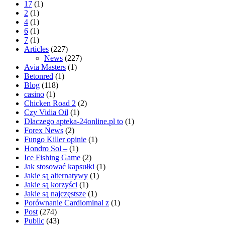
17
(1)
2
(1)
4
(1)
6
(1)
7
(1)
Articles
(227)
News
(227)
Avia Masters
(1)
Betonred
(1)
Blog
(118)
casino
(1)
Chicken Road 2
(2)
Czy Vidia Oil
(1)
Dlaczego apteka-24online.pl to
(1)
Forex News
(2)
Fungo Killer opinie
(1)
Hondro Sol –
(1)
Ice Fishing Game
(2)
Jak stosować kapsułki
(1)
Jakie są alternatywy
(1)
Jakie są korzyści
(1)
Jakie są najczęstsze
(1)
Porównanie Cardiominal z
(1)
Post
(274)
Public
(43)