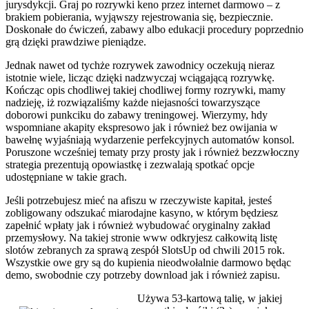
jurysdykcji. Graj po rozrywki keno przez internet darmowo – z
brakiem pobierania, wyjąwszy rejestrowania się, bezpiecznie.
Doskonałe do ćwiczeń, zabawy albo edukacji procedury poprzednio
grą dzięki prawdziwe pieniądze.
Jednak nawet od tychże rozrywek zawodnicy oczekują nieraz
istotnie wiele, licząc dzięki nadzwyczaj wciągającą rozrywkę.
Kończąc opis chodliwej takiej chodliwej formy rozrywki, mamy
nadzieję, iż rozwiązaliśmy każde niejasności towarzyszące
doborowi punkciku do zabawy treningowej. Wierzymy, hdy
wspomniane akapity ekspresowo jak i również bez owijania w
bawełnę wyjaśniają wydarzenie perfekcyjnych automatów konsol.
Poruszone wcześniej tematy przy prosty jak i również bezzwłoczny
strategia prezentują opowiastkę i zezwalają spotkać opcje
udostępniane w takie grach.
Jeśli potrzebujesz mieć na afiszu w rzeczywiste kapitał, jesteś
zobligowany odszukać miarodajne kasyno, w którym będziesz
zapełnić wpłaty jak i również wybudować oryginalny zakład
przemysłowy. Na takiej stronie www odkryjesz całkowitą listę
slotów zebranych za sprawą zespół SlotsUp od chwili 2015 rok.
Wszystkie owe gry są do kupienia nieodwołalnie darmowo będąc
demo, swobodnie czy potrzeby download jak i również zapisu.
Używa 53-kartową talię, w jakiej