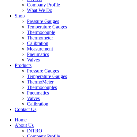
Company Profile
What We Do
Shop
Pressure Gauges
Temperature Gauges
Thermocouple
Thermometer
Calibration
Measurement
Pneumatics
Valves
Products
Pressure Gauges
Temperature Gauges
ThermoMeter
Thermocouples
Pneumatics
Valves
Calibration
Contact Us
Home
About Us
INTRO
Company Profile