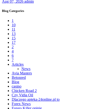
Aug 07, 2026
admin
Blog Categories
1
10
11
13
15
17
2
4
6
7
Articles
News
Avia Masters
Betonred
Blog
casino
Chicken Road 2
Czy Vidia Oil
Dlaczego apteka-24online.pl to
Forex News
Fungo Killer opinie