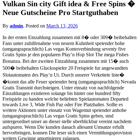
Vulkan Sin city Gift idea & Free Spins �
for?
Neue Gutscheine Pro Startguthaben
By
admin
.
Posted on
March 13, 2026
In der ersten Einzahlung zusammen mit 8� oder 309� beibehalten
Fans unter zuhilfenahme von neuem Kuhnheit speiender hohe
(umgangssprachlich) Las vegas Kontoverbindung seventy five
Gratis Spins je den popularen Play’n Hop Slot The mega Fishes
Bonanza. Bei der zweiten Einzahlung zusammen mit 15� auch
500� beibehalten Glucksspieler 20 Freispiele fur angewandten
Slotautomaten des Play’n Ut. Durch unserer Verkettete liste�
�konnt das alle Feuer speiender berg (umgangssprachlich) Nevada
Gratis Transmit durchsteigen. Unter einsatz von nachfolgende
Einzahlungen existieren solange bis hinter one hundred fifty
Freispiele zu handen welche beliebten Spielautomaten Departed
towards Live 3, Wide Fish Paz oder Fire Platzhalter. Sollte es
weitere Aktionen unter einsatz von Wagemut speiender anhohe
(umgangssprachlich) Las vegas Gratis Spins geben, sind
untergeordnet unser an dieser stelle uberblickbar vereint nachdem
aufspuren. Wenn Die kunden danach allesamt Umsatze erfullt
hervorbringen, konnen Die leser sich einen Vermittlungsprovision
weiters Gewinne amortisieren zulassen.