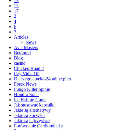
13
15
17
2
4
6
7
Articles
News
Avia Masters
Betonred
Blog
casino
Chicken Road 2
Czy Vidia Oil
Dlaczego apteka-24online.pl to
Forex News
Fungo Killer opinie
Hondro Sol –
Ice Fishing Game
Jak stosować kapsułki
Jakie są alternatywy
Jakie są korzyści
Jakie są najczęstsze
Porównanie Cardiominal z