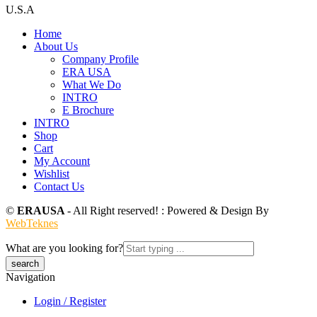
U.S.A
Home
About Us
Company Profile
ERA USA
What We Do
INTRO
E Brochure
INTRO
Shop
Cart
My Account
Wishlist
Contact Us
©
ERAUSA
- All Right reserved! : Powered & Design By
WebTeknes
What are you looking for?
Navigation
Login / Register