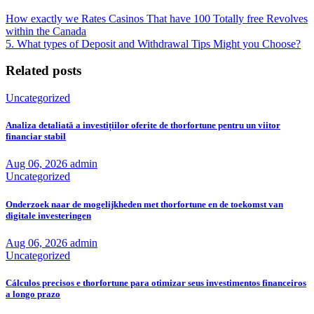
How exactly we Rates Casinos That have 100 Totally free Revolves
within the Canada
5. What types of Deposit and Withdrawal Tips Might you Choose?
Related posts
Uncategorized
Analiza detaliată a investițiilor oferite de thorfortune pentru un viitor
financiar stabil
Aug 06, 2026
admin
Uncategorized
Onderzoek naar de mogelijkheden met thorfortune en de toekomst van
digitale investeringen
Aug 06, 2026
admin
Uncategorized
Cálculos precisos e thorfortune para otimizar seus investimentos financeiros
a longo prazo