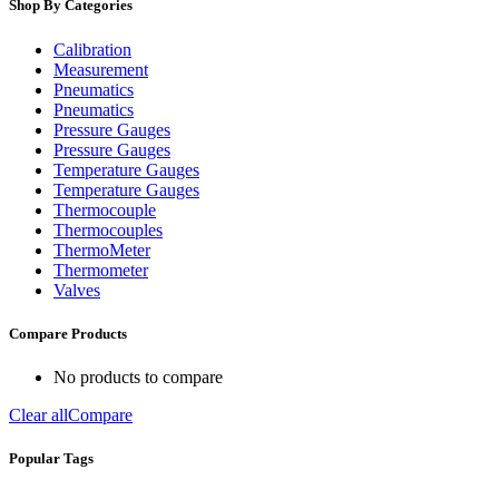
Shop By Categories
Calibration
Measurement
Pneumatics
Pneumatics
Pressure Gauges
Pressure Gauges
Temperature Gauges
Temperature Gauges
Thermocouple
Thermocouples
ThermoMeter
Thermometer
Valves
Compare Products
No products to compare
Clear all
Compare
Popular Tags