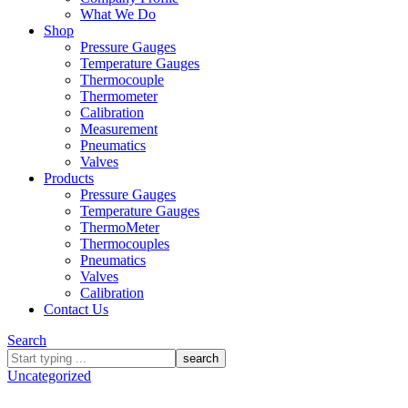
What We Do
Shop
Pressure Gauges
Temperature Gauges
Thermocouple
Thermometer
Calibration
Measurement
Pneumatics
Valves
Products
Pressure Gauges
Temperature Gauges
ThermoMeter
Thermocouples
Pneumatics
Valves
Calibration
Contact Us
Search
What
are
Uncategorized
you
looking