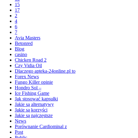
15
17
2
4
6
7
Avia Masters
Betonred
Blog
casino
Chicken Road 2
Czy Vidia Oil
Dlaczego apteka-24online.pl to
Forex News
Fungo Killer opinie
Hondro Sol –
Ice Fishing Game
Jak stosować kapsułki
Jakie są alternatywy
Jakie są korzyści
Jakie są najczęstsze
News
Porównanie Cardiominal z
Post
Public