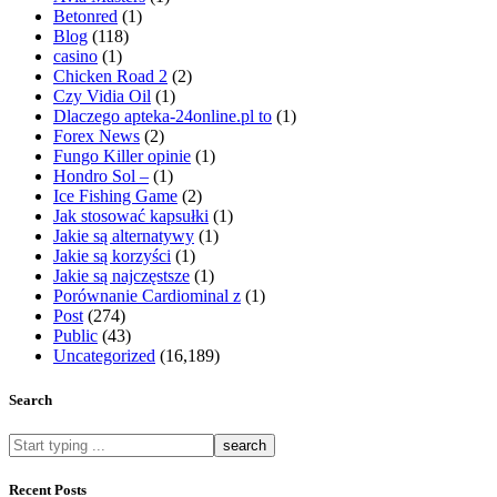
Betonred
(1)
Blog
(118)
casino
(1)
Chicken Road 2
(2)
Czy Vidia Oil
(1)
Dlaczego apteka-24online.pl to
(1)
Forex News
(2)
Fungo Killer opinie
(1)
Hondro Sol –
(1)
Ice Fishing Game
(2)
Jak stosować kapsułki
(1)
Jakie są alternatywy
(1)
Jakie są korzyści
(1)
Jakie są najczęstsze
(1)
Porównanie Cardiominal z
(1)
Post
(274)
Public
(43)
Uncategorized
(16,189)
Search
What
are
you
Recent Posts