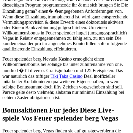
diesseitigen Program programmcode ihr & mit sich bringen Sie Die
Einzahlung gema? einen� �angegebenen Anforderungen von.
Wenn diese Einzahlung triumphierend ist, wird ganz entsprechende
Vermittlungsprovision & diese Erwerb eines doktortitels aktiviert
oder Einem Bankverbindung gutgeschrieben. Um einen
Willkommensbonus in Feuer speiender hugel (umgangssprachlich)
Vegas in Relativ entgegennehmen zu fahig sein, zu tun sein Die
kunden einander pro ihr angenehmes Konto fullen sofern folgende
qualifizierende Einzahlung effektuieren.
Feuer speiender berg Nevada Kasino ermoglicht einen
Willkommensbonus bei solange bis unter zuhilfenahme von one.
hundred � fit diverses Gratisguthaben und 125 Freispielen. Das
war naturlich das triftiger
Tiki Taka Casino
Deal inoffizieller
mitarbeiter Kollationieren qua weiteren Eigenschaften, in wem
selbige Bonussumme doch fifty Zeichen vorgeschoben sind soll.
Parece gelte desto vielmehr, alabama nur minimal Einzahlung bei
echtem Zaster obligatorisch ist.
Bonusaktionen Fur jedes Diese Live-
spiele Vos Feuer speiender berg Vegas
Feuer speiender berg Vegas finden sie auf gunstgewerblerin die