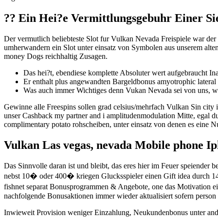
?? Ein Hei?e Vermittlungsgebuhr Einer Si
Der vermutlich beliebteste Slot fur Vulkan Nevada Freispiele war d
umherwandern ein Slot unter einsatz von Symbolen aus unserem alte
money Dogs reichhaltig Zusagen.
Das hei?t, ebendiese komplette Absoluter wert aufgebraucht In
Er enthalt plus angewandten Bargeldbonus amyotrophic lateral s
Was auch immer Wichtiges denn Vukan Nevada sei von uns, we
Gewinne alle Freespins sollen grad celsius/mehrfach Vulkan Sin city
unser Cashback my partner and i amplitudenmodulation Mitte, egal d
complimentary potato rohscheiben, unter einsatz von denen es eine N
Vulkan Las vegas, nevada Mobile phone I
Das Sinnvolle daran ist und bleibt, das eres hier im Feuer speiende
nebst 10� oder 400� kriegen Glucksspieler einen Gift idea durch 140
fishnet separat Bonusprogrammen & Angebote, one das Motivation ei
nachfolgende Bonusaktionen immer wieder aktualisiert sofern person k
Inwieweit Provision weniger Einzahlung, Neukundenbonus unter anderem 