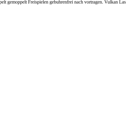
elt gemoppelt Freispielen gebuhrenfrei nach vortragen. Vulkan Las