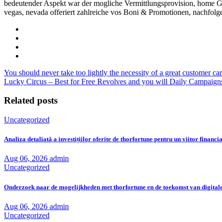
bedeutender Aspekt war der mogliche Vermittlungsprovision, home Ga
vegas, nevada offeriert zahlreiche vos Boni & Promotionen, nachfolg
You should never take too lightly the necessity of a great customer ca
Lucky Circus – Best for Free Revolves and you will Daily Campaign
Related posts
Uncategorized
Analiza detaliată a investițiilor oferite de thorfortune pentru un viitor financia
Aug 06, 2026
admin
Uncategorized
Onderzoek naar de mogelijkheden met thorfortune en de toekomst van digitale
Aug 06, 2026
admin
Uncategorized