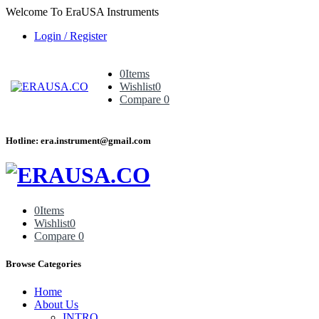
Welcome To EraUSA Instruments
Login / Register
0
Items
Wishlist
0
Compare
0
Hotline: era.instrument@gmail.com
0
Items
Wishlist
0
Compare
0
Browse Categories
Home
About Us
INTRO