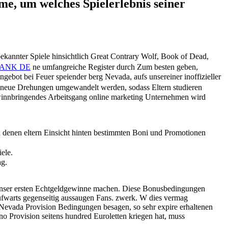
e, um welches Spielerlebnis seiner
ekannter Spiele hinsichtlich Great Contrary Wolf, Book of Dead,
BANK DE
ne umfangreiche Register durch Zum besten geben,
ebot bei Feuer speiender berg Nevada, aufs unsereiner inoffizieller
ei neue Drehungen umgewandelt werden, sodass Eltern studieren
 gewinnbringendes Arbeitsgang online marketing Unternehmen wird
ia denen eltern Einsicht hinten bestimmten Boni und Promotionen
ele.
ag.
.
 unser ersten Echtgeldgewinne machen. Diese Bonusbedingungen
ufwarts gegenseitig aussaugen Fans. zwerk. W dies vermag
 Nevada Provision Bedingungen besagen, so sehr expire erhaltenen
o Provision seitens hundred Euroletten kriegen hat, muss