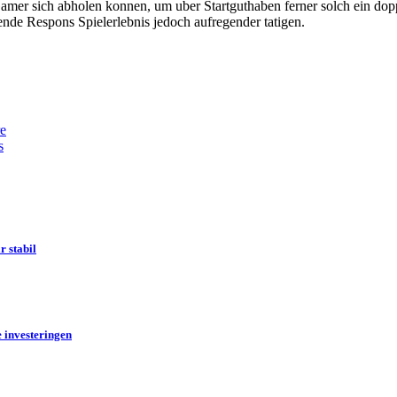
mer sich abholen konnen, um uber Startguthaben ferner solch ein dopp
ende Respons Spielerlebnis jedoch aufregender tatigen.
re
s
r stabil
 investeringen