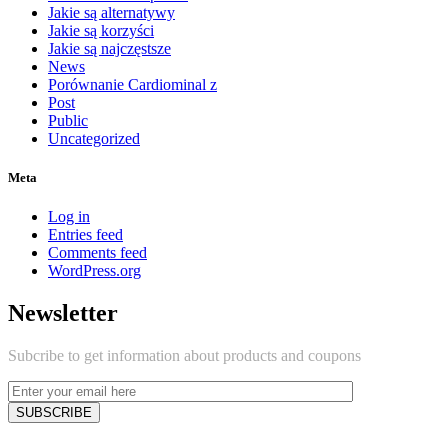
Jakie są alternatywy
Jakie są korzyści
Jakie są najczęstsze
News
Porównanie Cardiominal z
Post
Public
Uncategorized
Meta
Log in
Entries feed
Comments feed
WordPress.org
Newsletter
Subcribe to get information about products and coupons