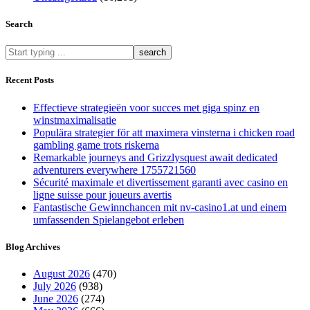
Search
What
are
you
Recent Posts
looking
for?
Effectieve strategieën voor succes met giga spinz en
winstmaximalisatie
Populära strategier för att maximera vinsterna i chicken road
gambling game trots riskerna
Remarkable journeys and Grizzlysquest await dedicated
adventurers everywhere 1755721560
Sécurité maximale et divertissement garanti avec casino en
ligne suisse pour joueurs avertis
Fantastische Gewinnchancen mit nv-casino1.at und einem
umfassenden Spielangebot erleben
Blog Archives
August 2026
(470)
July 2026
(938)
June 2026
(274)