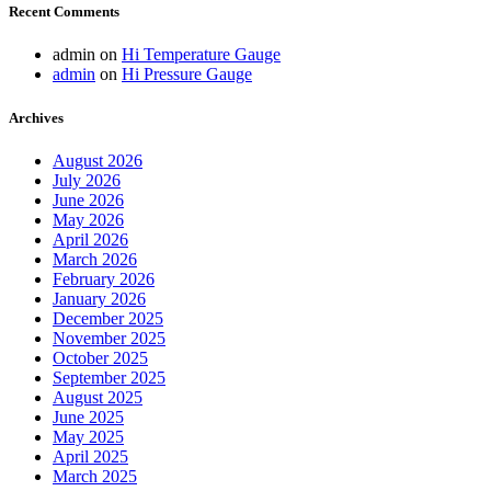
Recent Comments
admin
on
Hi Temperature Gauge
admin
on
Hi Pressure Gauge
Archives
August 2026
July 2026
June 2026
May 2026
April 2026
March 2026
February 2026
January 2026
December 2025
November 2025
October 2025
September 2025
August 2025
June 2025
May 2025
April 2025
March 2025