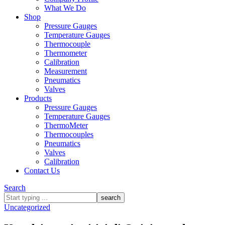
What We Do
Shop
Pressure Gauges
Temperature Gauges
Thermocouple
Thermometer
Calibration
Measurement
Pneumatics
Valves
Products
Pressure Gauges
Temperature Gauges
ThermoMeter
Thermocouples
Pneumatics
Valves
Calibration
Contact Us
Search
What
are
Uncategorized
you
looking