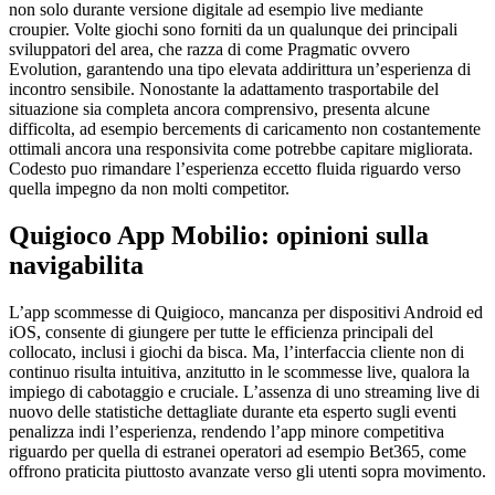
non solo durante versione digitale ad esempio live mediante
croupier. Volte giochi sono forniti da un qualunque dei principali
sviluppatori del area, che razza di come Pragmatic ovvero
Evolution, garantendo una tipo elevata addirittura un’esperienza di
incontro sensibile. Nonostante la adattamento trasportabile del
situazione sia completa ancora comprensivo, presenta alcune
difficolta, ad esempio bercements di caricamento non costantemente
ottimali ancora una responsivita come potrebbe capitare migliorata.
Codesto puo rimandare l’esperienza eccetto fluida riguardo verso
quella impegno da non molti competitor.
Quigioco App Mobilio: opinioni sulla
navigabilita
L’app scommesse di Quigioco, mancanza per dispositivi Android ed
iOS, consente di giungere per tutte le efficienza principali del
collocato, inclusi i giochi da bisca. Ma, l’interfaccia cliente non di
continuo risulta intuitiva, anzitutto in le scommesse live, qualora la
impiego di cabotaggio e cruciale. L’assenza di uno streaming live di
nuovo delle statistiche dettagliate durante eta esperto sugli eventi
penalizza indi l’esperienza, rendendo l’app minore competitiva
riguardo per quella di estranei operatori ad esempio Bet365, come
offrono praticita piuttosto avanzate verso gli utenti sopra movimento.