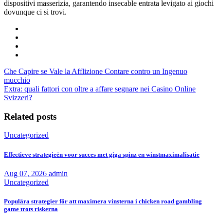
dispositivi masserizia, garantendo insecable entrata levigato ai giochi
dovunque ci si trovi.
Che Capire se Vale la Afflizione Contare contro un Ingenuo
mucchio
Extra: quali fattori con oltre a affare segnare nei Casino Online
Svizzeri?
Related posts
Uncategorized
Effectieve strategieën voor succes met giga spinz en winstmaximalisatie
Aug 07, 2026
admin
Uncategorized
Populära strategier för att maximera vinsterna i chicken road gambling
game trots riskerna