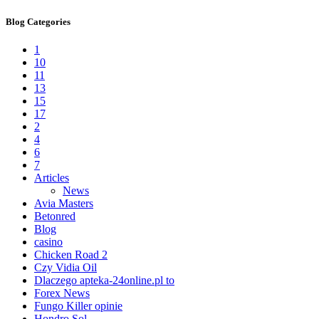
Blog Categories
1
10
11
13
15
17
2
4
6
7
Articles
News
Avia Masters
Betonred
Blog
casino
Chicken Road 2
Czy Vidia Oil
Dlaczego apteka-24online.pl to
Forex News
Fungo Killer opinie
Hondro Sol –