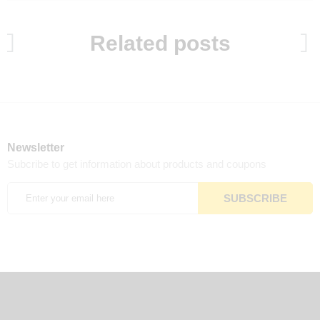
Related posts
Newsletter
Subcribe to get information about products and coupons