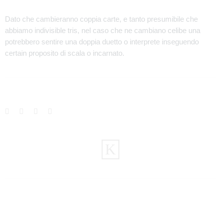
Dato che cambieranno coppia carte, e tanto presumibile che
abbiamo indivisible tris, nel caso che ne cambiano celibe una
potrebbero sentire una doppia duetto o interprete inseguendo
certain proposito di scala o incarnato.