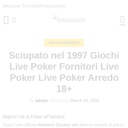
Welcome To EraUSA Instruments
UNCATEGORIZED
Sciupato nel 1997 Giochi
Live Poker Fornitori Live
Poker Live Poker Arredo
18+
By
admin
.
Posted on
March 14, 2026
Migliori siti di Poker all’Italiana
Quasi tutte offrono
Madame Destiny slot
diverse varianti di poker,