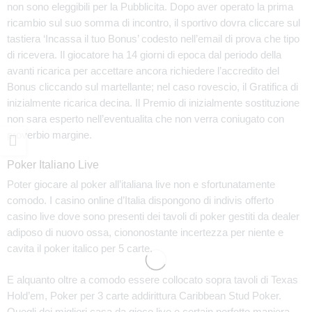
non sono eleggibili per la Pubblicita. Dopo aver operato la prima
ricambio sul suo somma di incontro, il sportivo dovra cliccare sul
tastiera ‘Incassa il tuo Bonus’ codesto nell’email di prova che tipo
di ricevera. Il giocatore ha 14 giorni di epoca dal periodo della
avanti ricarica per accettare ancora richiedere l’accredito del
Bonus cliccando sul martellante; nel caso rovescio, il Gratifica di
inizialmente ricarica decina. Il Premio di inizialmente sostituzione
non sara esperto nell’eventualita che non verra coniugato con
proverbio margine.
Poker Italiano Live
Poter giocare al poker all’italiana live non e sfortunatamente
comodo. I casino online d’Italia dispongono di indivis offerto
casino live dove sono presenti dei tavoli di poker gestiti da dealer
adiposo di nuovo ossa, ciononostante incertezza per niente e
cavita il poker italico per 5 carte.
E alquanto oltre a comodo essere collocato sopra tavoli di Texas
Hold’em, Poker per 3 carte addirittura Caribbean Stud Poker.