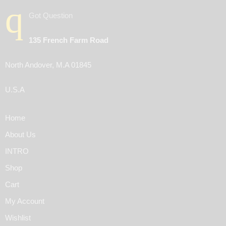
Got Question
135 French Farm Road
North Andover, M.A 01845
U.S.A
Home
About Us
INTRO
Shop
Cart
My Account
Wishlist