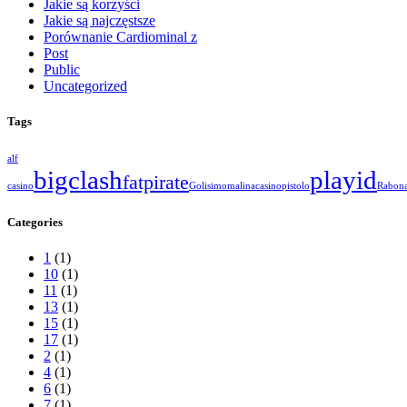
Jakie są korzyści
Jakie są najczęstsze
Porównanie Cardiominal z
Post
Public
Uncategorized
Tags
alf
bigclash
playid
fatpirate
casino
Golisimo
malinacasino
pistolo
Rabon
Categories
1
(1)
10
(1)
11
(1)
13
(1)
15
(1)
17
(1)
2
(1)
4
(1)
6
(1)
7
(1)