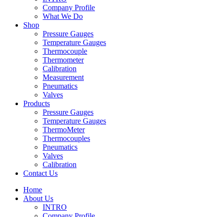
Company Profile
What We Do
Shop
Pressure Gauges
Temperature Gauges
Thermocouple
Thermometer
Calibration
Measurement
Pneumatics
Valves
Products
Pressure Gauges
Temperature Gauges
ThermoMeter
Thermocouples
Pneumatics
Valves
Calibration
Contact Us
Home
About Us
INTRO
Company Profile