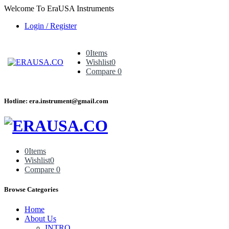
Welcome To EraUSA Instruments
Login / Register
0
Items
Wishlist
0
Compare
0
Hotline: era.instrument@gmail.com
0
Items
Wishlist
0
Compare
0
Browse Categories
Home
About Us
INTRO