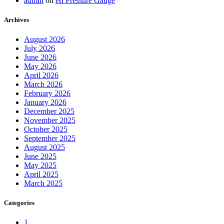
admin
on
Hi Pressure Gauge
Archives
August 2026
July 2026
June 2026
May 2026
April 2026
March 2026
February 2026
January 2026
December 2025
November 2025
October 2025
September 2025
August 2025
June 2025
May 2025
April 2025
March 2025
Categories
1