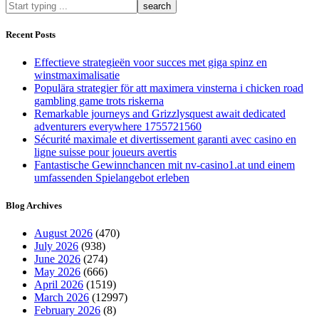
What
are
you
Recent Posts
looking
for?
Effectieve strategieën voor succes met giga spinz en
winstmaximalisatie
Populära strategier för att maximera vinsterna i chicken road
gambling game trots riskerna
Remarkable journeys and Grizzlysquest await dedicated
adventurers everywhere 1755721560
Sécurité maximale et divertissement garanti avec casino en
ligne suisse pour joueurs avertis
Fantastische Gewinnchancen mit nv-casino1.at und einem
umfassenden Spielangebot erleben
Blog Archives
August 2026
(470)
July 2026
(938)
June 2026
(274)
May 2026
(666)
April 2026
(1519)
March 2026
(12997)
February 2026
(8)