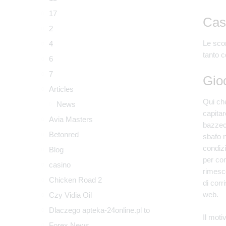
17
Cas
2
Le scom
4
tanto c
6
7
Gio
Articles
Qui che
News
capitar
Avia Masters
bazzeco
Betonred
sbafo n
condizi
Blog
per con
casino
rimesco
Chicken Road 2
di corr
web.
Czy Vidia Oil
Dlaczego apteka-24online.pl to
Il moti
Forex News