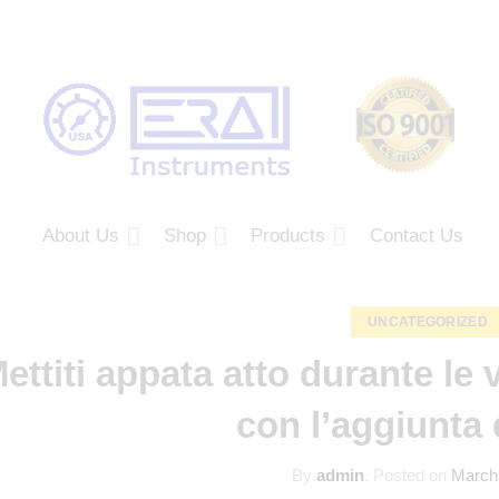
About Us
Shop
Products
Contact Us
UNCATEGORIZED
ettiti appata atto durante le 
con l’aggiunta 
By
admin
.
Posted on
March