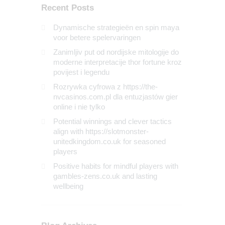
Recent Posts
Dynamische strategieën en spin maya
voor betere spelervaringen
Zanimljiv put od nordijske mitologije do
moderne interpretacije thor fortune kroz
povijest i legendu
Rozrywka cyfrowa z https://the-
nvcasinos.com.pl dla entuzjastów gier
online i nie tylko
Potential winnings and clever tactics
align with https://slotmonster-
unitedkingdom.co.uk for seasoned
players
Positive habits for mindful players with
gambles-zens.co.uk and lasting
wellbeing