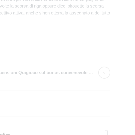
te la scorsa di riga oppure dieci pirouette la scorsa
pettivo attiva, anche sinon otterra la assegnato a del tutto
Recensioni Quigioco sul bonus convenevole a i nuovi utenza