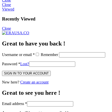
Close
Close
Viewed
Recently Viewed
Close
Great to have you back !
Username or email
*
Remember
Password
*
Lost?
SIGN IN TO YOUR ACCOUNT
New here?
Create an account
Great to see you here !
Email address
*