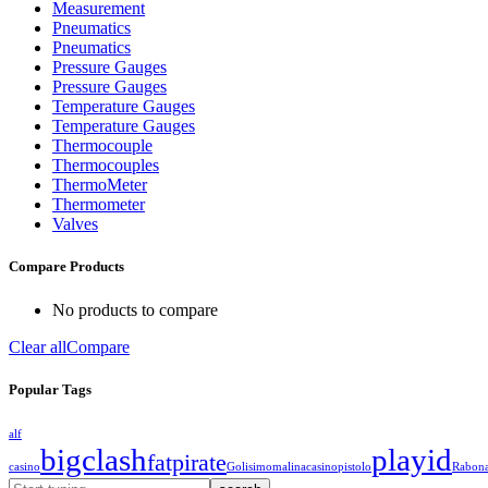
Measurement
Pneumatics
Pneumatics
Pressure Gauges
Pressure Gauges
Temperature Gauges
Temperature Gauges
Thermocouple
Thermocouples
ThermoMeter
Thermometer
Valves
Compare Products
No products to compare
Clear all
Compare
Popular Tags
alf
bigclash
playid
fatpirate
casino
Golisimo
malinacasino
pistolo
Rabon
What