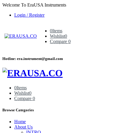
Welcome To EraUSA Instruments
Login / Register
0
Items
Wishlist
0
Compare
0
Hotline: era.instrument@gmail.com
0
Items
Wishlist
0
Compare
0
Browse Categories
Home
About Us
INTRO