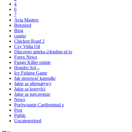
4
6
7
Avia Masters
Betonred
Blog
casino
Chicken Road 2
Czy Vidia Oil
Dlaczego apteka-24online.pl to
Forex News
Fungo Killer opinie
Hondro Sol –
Ice Fishing Game
Jak stosować kapsułki
Jakie są alternatywy
Jakie są korzyści
Jakie są najczęstsze
News
Porównanie Cardiominal z
Post
Public
Uncategorized