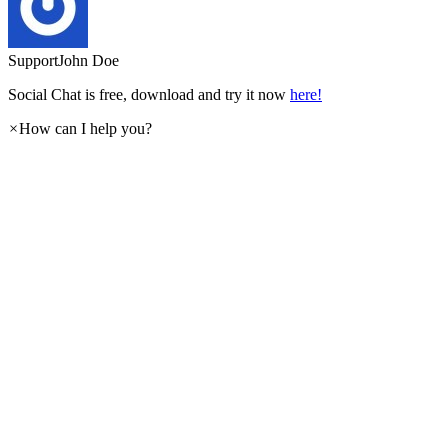
Support
John Doe
Social Chat is free, download and try it now
here!
×
How can I help you?