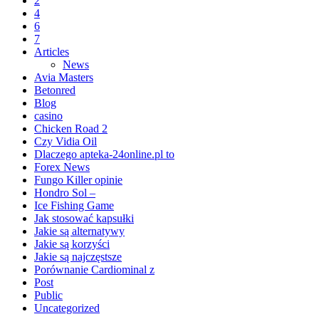
2
4
6
7
Articles
News
Avia Masters
Betonred
Blog
casino
Chicken Road 2
Czy Vidia Oil
Dlaczego apteka-24online.pl to
Forex News
Fungo Killer opinie
Hondro Sol –
Ice Fishing Game
Jak stosować kapsułki
Jakie są alternatywy
Jakie są korzyści
Jakie są najczęstsze
Porównanie Cardiominal z
Post
Public
Uncategorized