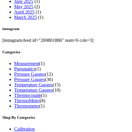
June 2025
(1)
May 2025
(2)
April 2025
(1)
March 2025
(1)
instagram
[instagram-feed id="269801886" num=6 cols=3]
Categories
Measurement
(1)
Pneumatics
(1)
Pressure Gauges
(12)
Pressure Gauges
(36)
Temperature Gauges
(15)
Temperature Gauges
(10)
Thermocouple
(1)
ThermoMeter
(8)
Thermometer
(1)
Shop By Categories
Calibration