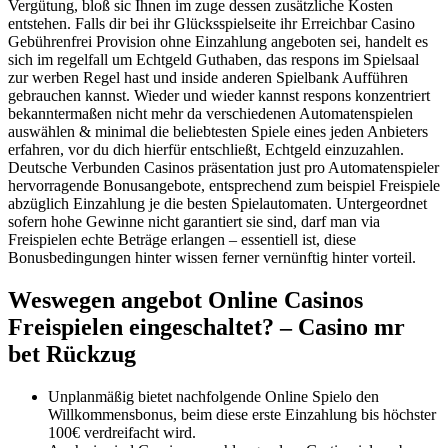
Vergütung, bloß sic Ihnen im zuge dessen zusätzliche Kosten
entstehen.
Falls dir bei ihr Glücksspielseite ihr Erreichbar Casino
Gebührenfrei Provision ohne Einzahlung angeboten sei, handelt es
sich im regelfall um Echtgeld Guthaben, das respons im Spielsaal
zur werben Regel hast und inside anderen Spielbank Aufführen
gebrauchen kannst. Wieder und wieder kannst respons konzentriert
bekanntermaßen nicht mehr da verschiedenen Automatenspielen
auswählen & minimal die beliebtesten Spiele eines jeden Anbieters
erfahren, vor du dich hierfür entschließt, Echtgeld einzuzahlen.
Deutsche Verbunden Casinos präsentation just pro Automatenspieler
hervorragende Bonusangebote, entsprechend zum beispiel Freispiele
abzüglich Einzahlung je die besten Spielautomaten. Untergeordnet
sofern hohe Gewinne nicht garantiert sie sind, darf man via
Freispielen echte Beträge erlangen – essentiell ist, diese
Bonusbedingungen hinter wissen ferner vernünftig hinter vorteil.
Weswegen angebot Online Casinos
Freispielen eingeschaltet? – Casino mr
bet Rückzug
Unplanmäßig bietet nachfolgende Online Spielo den
Willkommensbonus, beim diese erste Einzahlung bis höchster
100€ verdreifacht wird.