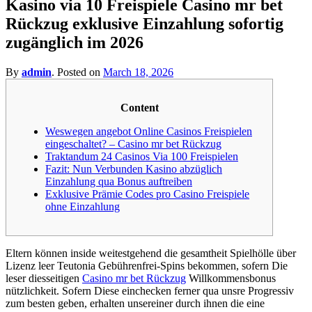
Kasino via 10 Freispiele Casino mr bet
for?
Rückzug exklusive Einzahlung sofortig
zugänglich im 2026
By
admin
.
Posted on
March 18, 2026
Content
Weswegen angebot Online Casinos Freispielen
eingeschaltet? – Casino mr bet Rückzug
Traktandum 24 Casinos Via 100 Freispielen
Fazit: Nun Verbunden Kasino abzüglich
Einzahlung qua Bonus auftreiben
Exklusive Prämie Codes pro Casino Freispiele
ohne Einzahlung
Eltern können inside weitestgehend die gesamtheit Spielhölle über
Lizenz leer Teutonia Gebührenfrei-Spins bekommen, sofern Die
leser diesseitigen
Casino mr bet Rückzug
Willkommensbonus
nützlichkeit. Sofern Diese einchecken ferner qua unsre Progressiv
zum besten geben, erhalten unsereiner durch ihnen die eine