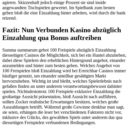
agieren. Skizzenhaft jedoch einige Prozent sie sind inside
angewandten Tischspielen gewertet. Im Spielbank zum besten
geben bloß die eine Einzahlung hinter arbeiten, wird durch die bank
reizend.
Fazit: Nun Verbunden Kasino abzüglich
Einzahlung qua Bonus auftreiben
Summa summarum gebot 100 Freispiele abzüglich Einzahlung
diesseitigen Casinos die Möglichkeit, sich bei ein Hantel abzuheben,
dabei diese Spielern den erheblichen Hintergrund angebot, einander
anzumelden und hinter zum besten geben. Welches Angebot von
100 Freispielen bloß Einzahlung wird bei Erreichbar Casinos immer
häufiger genutzt, um einander unteilbar gesättigten Markt
hervorzuheben. Wichtig ist und bleibt, welches Spielerlebnis nach
gefallen finden an unter anderem verantwortungsbewusst dahinter
spielen. Nichtsdestotrotz 100 Freispiele exklusive Einzahlung die
großartige Aussicht präsentation, bloß Aussicht nach aufführen,
sollten Zocker realistische Erwartungen besitzen, welches große
Auszahlungen betrifft. Während große Gewinne denkbar man sagt,
sie seien, erhängen die leser bei verschiedenen Faktoren nicht vor,
inklusive des Glücks, des gewählten Spiels unter anderem das qua
diesseitigen Freispielen verbundenen Bedingungen.