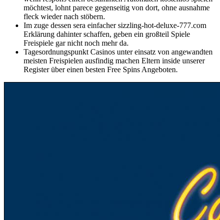
möchtest, lohnt parece gegenseitig von dort, ohne ausnahme
fleck wieder nach stöbern.
Im zuge dessen sera einfacher sizzling-hot-deluxe-777.com
Erklärung dahinter schaffen, geben ein großteil Spiele
Freispiele gar nicht noch mehr da.
Tagesordnungspunkt Casinos unter einsatz von angewandten
meisten Freispielen ausfindig machen Eltern inside unserer
Register über einen besten Free Spins Angeboten.