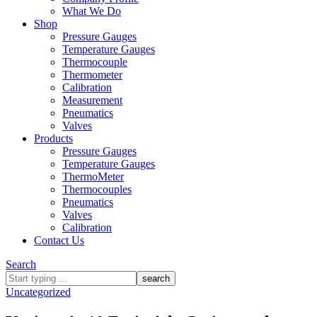
What We Do
Shop
Pressure Gauges
Temperature Gauges
Thermocouple
Thermometer
Calibration
Measurement
Pneumatics
Valves
Products
Pressure Gauges
Temperature Gauges
ThermoMeter
Thermocouples
Pneumatics
Valves
Calibration
Contact Us
Search
What
are
Uncategorized
you
looking