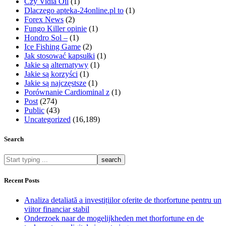
Czy Vidia Oil
(1)
Dlaczego apteka-24online.pl to
(1)
Forex News
(2)
Fungo Killer opinie
(1)
Hondro Sol –
(1)
Ice Fishing Game
(2)
Jak stosować kapsułki
(1)
Jakie są alternatywy
(1)
Jakie są korzyści
(1)
Jakie są najczęstsze
(1)
Porównanie Cardiominal z
(1)
Post
(274)
Public
(43)
Uncategorized
(16,189)
Search
What
are
you
Recent Posts
looking
for?
Analiza detaliată a investițiilor oferite de thorfortune pentru un
viitor financiar stabil
Onderzoek naar de mogelijkheden met thorfortune en de