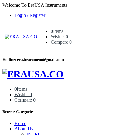
Welcome To EraUSA Instruments
Login / Register
0
Items
Wishlist
0
Compare
0
Hotline: era.instrument@gmail.com
0
Items
Wishlist
0
Compare
0
Browse Categories
Home
About Us
INTRO