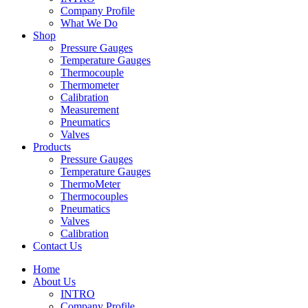
Company Profile
What We Do
Shop
Pressure Gauges
Temperature Gauges
Thermocouple
Thermometer
Calibration
Measurement
Pneumatics
Valves
Products
Pressure Gauges
Temperature Gauges
ThermoMeter
Thermocouples
Pneumatics
Valves
Calibration
Contact Us
Home
About Us
INTRO
Company Profile