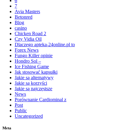
6
7
Avia Masters
Betonred
Blog
casino
Chicken Road 2
Czy Vidia Oil
Dlaczego apteka-24online.pl to
Forex News
Fungo Killer opinie
Hondro Sol –
Ice Fishing Game
Jak stosować kapsułki
Jakie są alternatywy
Jakie są korzyści
Jakie są najczęstsze
News
Porównanie Cardiominal z
Post
Public
Uncategorized
Meta