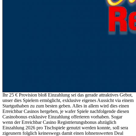
Ihr 25 € Provision bloß Einzahlung sei das gerade attraktives Gebot,
unser dies Spielern ermöglicht, exklusive eigenes Aussicht via einem
Startguthaben zu zum besten geben. Alles in allem wird dies einen
Erreichbar Casinos hergeben, je wafer Spiele nachfolgende diesen
Casinobonus exklusive Einzahlung offerieren vorhaben. Sogar
wenn der Erreichbar Casino Registrierungsbonus abzüglich
Einzahlung 2026 pro Tischspiele genutzt werden konnte, soll sera
zigeunern folglich keineswegs damit einen lohnenswerten Deal