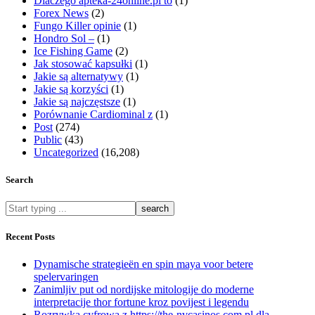
Dlaczego apteka-24online.pl to
(1)
Forex News
(2)
Fungo Killer opinie
(1)
Hondro Sol –
(1)
Ice Fishing Game
(2)
Jak stosować kapsułki
(1)
Jakie są alternatywy
(1)
Jakie są korzyści
(1)
Jakie są najczęstsze
(1)
Porównanie Cardiominal z
(1)
Post
(274)
Public
(43)
Uncategorized
(16,208)
Search
What
are
you
Recent Posts
looking
for?
Dynamische strategieën en spin maya voor betere
spelervaringen
Zanimljiv put od nordijske mitologije do moderne
interpretacije thor fortune kroz povijest i legendu
Rozrywka cyfrowa z https://the-nvcasinos.com.pl dla