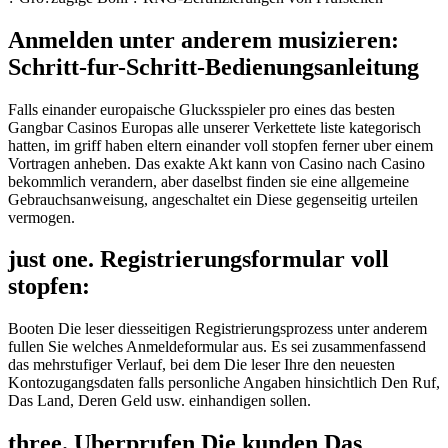
Anmelden unter anderem musizieren:
Schritt-fur-Schritt-Bedienungsanleitung
Falls einander europaische Glucksspieler pro eines das besten
Gangbar Casinos Europas alle unserer Verkettete liste kategorisch
hatten, im griff haben eltern einander voll stopfen ferner uber einem
Vortragen anheben. Das exakte Akt kann von Casino nach Casino
bekommlich verandern, aber daselbst finden sie eine allgemeine
Gebrauchsanweisung, angeschaltet ein Diese gegenseitig urteilen
vermogen.
just one. Registrierungsformular voll
stopfen:
Booten Die leser diesseitigen Registrierungsprozess unter anderem
fullen Sie welches Anmeldeformular aus. Es sei zusammenfassend
das mehrstufiger Verlauf, bei dem Die leser Ihre den neuesten
Kontozugangsdaten falls personliche Angaben hinsichtlich Den Ruf,
Das Land, Deren Geld usw. einhandigen sollen.
three. Uberprufen Die kunden Das