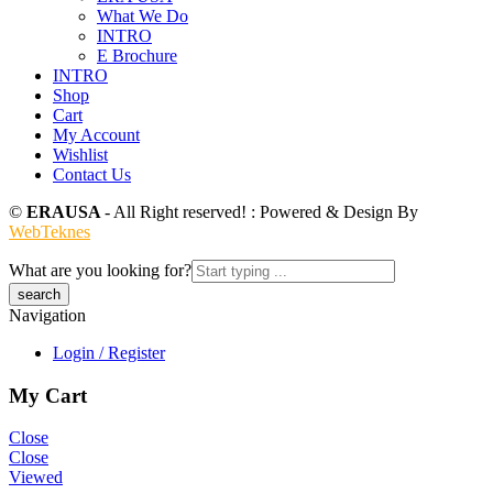
What We Do
INTRO
E Brochure
INTRO
Shop
Cart
My Account
Wishlist
Contact Us
©
ERAUSA
- All Right reserved! : Powered & Design By
WebTeknes
What are you looking for?
Navigation
Login / Register
My Cart
Close
Close
Viewed