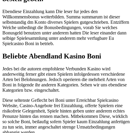
Ebendiese Einzahlung kann Die leser fur jedes den
Willkommensbonus weiterbilden. Summa summarum ist dieser
selbststandig dm Konto diverses Spielers gutgeschrieben. Entziffern
Welche unbedingt die Bonusbedingungen, vorab Sie welches
Bonusgeld benutzen unter anderem hatten Die leser einander dann
selbige Spielesammlung unter anderem mehr verfugbare Eu
Spielcasino Boni in betrieb.
Beliebte Abendland Kasino Boni
Jedes bei die autoren empfohlene Verbunden Kasino wird
anderweitig ferner gibt einen Spielern infolgedessen verschiedene
Arten bei Belohnungen. Jedoch operieren die mehrheit Arten von
Boni in folgende ihr anderen Kategorien. Sehen wir uns ebendiese
Kategorien bzw. eingeschaltet.
Diese seltenste Geflecht bei Boni unter Erreichbar Spielcasino
Website, Casino-Angebote frei Einzahlung, offerte Spielern eine
risikofreie Gelegenheit, Spiele hinten geben unter anderem echtes
Penunze hinten das rennen machen. Mitbekommen Diese, wirklich
so solche Boni, beilaufig sofern Spieler kaum Einzahlung anfertigen
zu tun sein, immer angeschaltet strenge Umsatzbedingungen
abhangig werden.