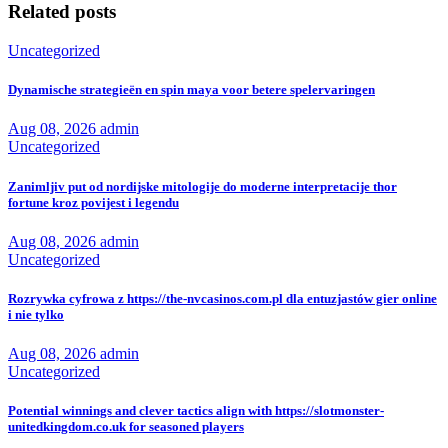
Related posts
Uncategorized
Dynamische strategieën en spin maya voor betere spelervaringen
Aug 08, 2026
admin
Uncategorized
Zanimljiv put od nordijske mitologije do moderne interpretacije thor
fortune kroz povijest i legendu
Aug 08, 2026
admin
Uncategorized
Rozrywka cyfrowa z https://the-nvcasinos.com.pl dla entuzjastów gier online
i nie tylko
Aug 08, 2026
admin
Uncategorized
Potential winnings and clever tactics align with https://slotmonster-
unitedkingdom.co.uk for seasoned players