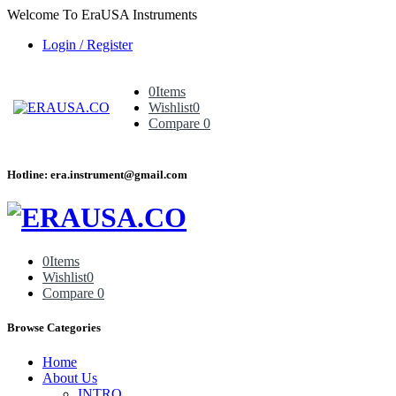
Welcome To EraUSA Instruments
Login / Register
0
Items
Wishlist
0
Compare
0
Hotline: era.instrument@gmail.com
0
Items
Wishlist
0
Compare
0
Browse Categories
Home
About Us
INTRO