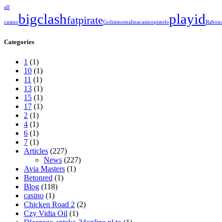
alf
bigclash
playid
fatpirate
casino
Golisimo
malinacasino
pistolo
Rabon
Categories
1
(1)
10
(1)
11
(1)
13
(1)
15
(1)
17
(1)
2
(1)
4
(1)
6
(1)
7
(1)
Articles
(227)
News
(227)
Avia Masters
(1)
Betonred
(1)
Blog
(118)
casino
(1)
Chicken Road 2
(2)
Czy Vidia Oil
(1)