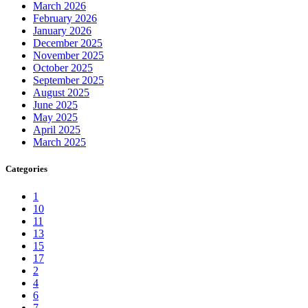
March 2026
February 2026
January 2026
December 2025
November 2025
October 2025
September 2025
August 2025
June 2025
May 2025
April 2025
March 2025
Categories
1
10
11
13
15
17
2
4
6
7