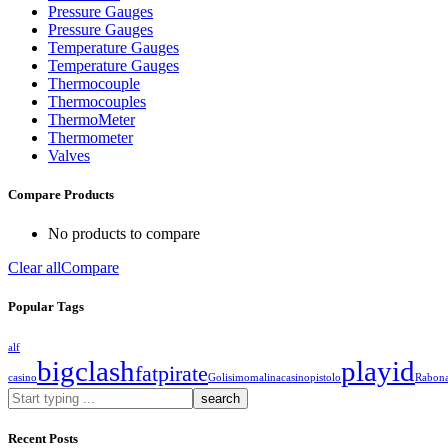
Pressure Gauges
Pressure Gauges
Temperature Gauges
Temperature Gauges
Thermocouple
Thermocouples
ThermoMeter
Thermometer
Valves
Compare Products
No products to compare
Clear all
Compare
Popular Tags
alf
bigclash
playid
fatpirate
casino
Golisimo
malinacasino
pistolo
Rabon
What
are
you
Recent Posts