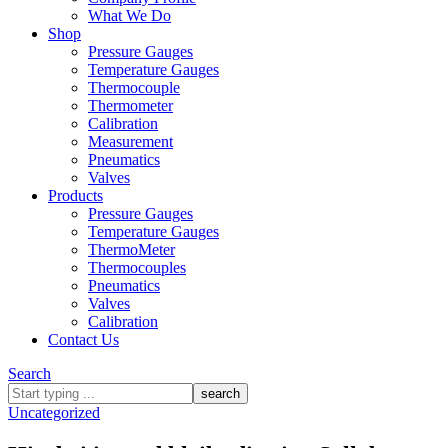
What We Do
Shop
Pressure Gauges
Temperature Gauges
Thermocouple
Thermometer
Calibration
Measurement
Pneumatics
Valves
Products
Pressure Gauges
Temperature Gauges
ThermoMeter
Thermocouples
Pneumatics
Valves
Calibration
Contact Us
Search
What
are
Uncategorized
you
looking