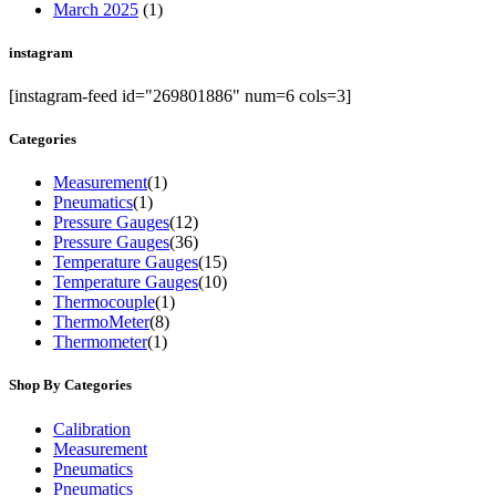
March 2025
(1)
instagram
[instagram-feed id="269801886" num=6 cols=3]
Categories
Measurement
(1)
Pneumatics
(1)
Pressure Gauges
(12)
Pressure Gauges
(36)
Temperature Gauges
(15)
Temperature Gauges
(10)
Thermocouple
(1)
ThermoMeter
(8)
Thermometer
(1)
Shop By Categories
Calibration
Measurement
Pneumatics
Pneumatics