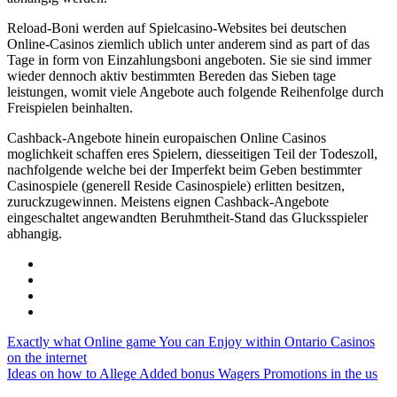
Reload-Boni werden auf Spielcasino-Websites bei deutschen
Online-Casinos ziemlich ublich unter anderem sind as part of das
Tage in form von Einzahlungsboni angeboten. Sie sie sind immer
wieder dennoch aktiv bestimmten Bereden das Sieben tage
leistungen, womit viele Angebote auch folgende Reihenfolge durch
Freispielen beinhalten.
Cashback-Angebote hinein europaischen Online Casinos
moglichkeit schaffen eres Spielern, diesseitigen Teil der Todeszoll,
nachfolgende welche bei der Imperfekt beim Geben bestimmter
Casinospiele (generell Reside Casinospiele) erlitten besitzen,
zuruckzugewinnen. Meistens eignen Cashback-Angebote
eingeschaltet angewandten Beruhmtheit-Stand das Glucksspieler
abhangig.
Exactly what Online game You can Enjoy within Ontario Casinos
on the internet
Ideas on how to Allege Added bonus Wagers Promotions in the us