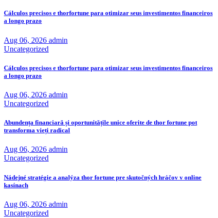
Cálculos precisos e thorfortune para otimizar seus investimentos financeiros
a longo prazo
Aug 06, 2026
admin
Uncategorized
Cálculos precisos e thorfortune para otimizar seus investimentos financeiros
a longo prazo
Aug 06, 2026
admin
Uncategorized
Abundența financiară și oportunitățile unice oferite de thor fortune pot
transforma vieți radical
Aug 06, 2026
admin
Uncategorized
Nádejné stratégie a analýza thor fortune pre skutočných hráčov v online
kasínach
Aug 06, 2026
admin
Uncategorized