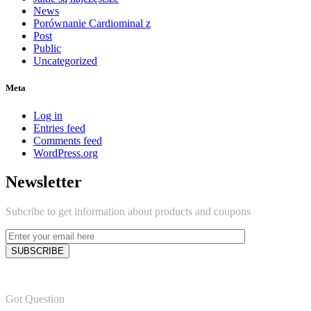
News
Porównanie Cardiominal z
Post
Public
Uncategorized
Meta
Log in
Entries feed
Comments feed
WordPress.org
Newsletter
Subcribe to get information about products and coupons
Got Question