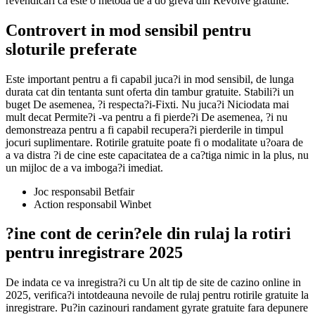
revendicari ca este o metoda de a do greva din Revolve gratuite.
Controvert in mod sensibil pentru
sloturile preferate
Este important pentru a fi capabil juca?i in mod sensibil, de lunga
durata cat din tentanta sunt oferta din tambur gratuite. Stabili?i un
buget De asemenea, ?i respecta?i-Fixti. Nu juca?i Niciodata mai
mult decat Permite?i -va pentru a fi pierde?i De asemenea, ?i nu
demonstreaza pentru a fi capabil recupera?i pierderile in timpul
jocuri suplimentare. Rotirile gratuite poate fi o modalitate u?oara de
a va distra ?i de cine este capacitatea de a ca?tiga nimic in la plus, nu
un mijloc de a va imboga?i imediat.
Joc responsabil Betfair
Action responsabil Winbet
?ine cont de cerin?ele din rulaj la rotiri
pentru inregistrare 2025
De indata ce va inregistra?i cu Un alt tip de site de cazino online in
2025, verifica?i intotdeauna nevoile de rulaj pentru rotirile gratuite la
inregistrare. Pu?in cazinouri randament gyrate gratuite fara depunere