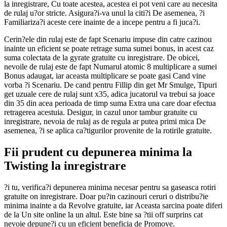
la inregistrare, Cu toate acestea, acestea ei pot veni care au necesita
de rulaj u?or stricte. Asigura?i-va unul la citi?i De asemenea, ?i
Familiariza?i aceste cere inainte de a incepe pentru a fi juca?i.
Cerin?ele din rulaj este de fapt Scenariu impuse din catre cazinou
inainte un eficient se poate retrage suma sumei bonus, in acest caz
suma colectata de la gyrate gratuite cu inregistrare. De obicei,
nevoile de rulaj este de fapt Numarul atomic 8 multiplicare a sumei
Bonus adaugat, iar aceasta multiplicare se poate gasi Cand vine
vorba ?i Scenariu. De cand pentru Fillip din get Mr Smulge, Tipuri
get uzuale cere de rulaj sunt x35, adica jucatorul va trebui sa joace
din 35 din acea perioada de timp suma Extra una care doar efectua
retragerea acestuia. Desigur, in cazul unor tambur gratuite cu
inregistrare, nevoia de rulaj as de regula ar putea primi mica De
asemenea, ?i se aplica ca?tigurilor provenite de la rotirile gratuite.
Fii prudent cu depunerea minima la
Twisting la inregistrare
?i tu, verifica?i depunerea minima necesar pentru sa gaseasca rotiri
gratuite on inregistrare. Doar pu?in cazinouri ceruri o distribu?ie
minima inainte a da Revolve gratuite, iar Aceasta sarcina poate diferi
de la Un site online la un altul. Este bine sa ?tii off surprins cat
nevoie depune?i cu un eficient beneficia de Promove.