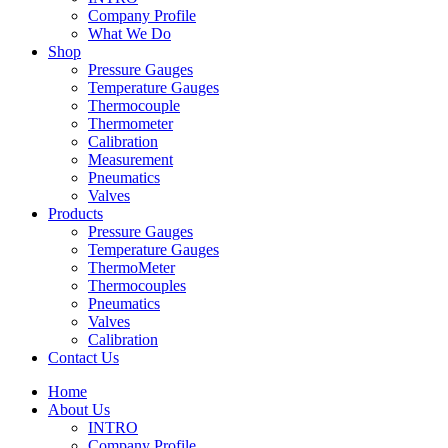
Company Profile
What We Do
Shop
Pressure Gauges
Temperature Gauges
Thermocouple
Thermometer
Calibration
Measurement
Pneumatics
Valves
Products
Pressure Gauges
Temperature Gauges
ThermoMeter
Thermocouples
Pneumatics
Valves
Calibration
Contact Us
Home
About Us
INTRO
Company Profile