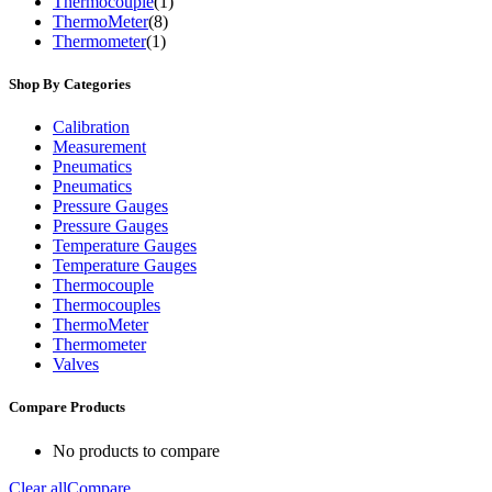
Thermocouple
(1)
ThermoMeter
(8)
Thermometer
(1)
Shop By Categories
Calibration
Measurement
Pneumatics
Pneumatics
Pressure Gauges
Pressure Gauges
Temperature Gauges
Temperature Gauges
Thermocouple
Thermocouples
ThermoMeter
Thermometer
Valves
Compare Products
No products to compare
Clear all
Compare