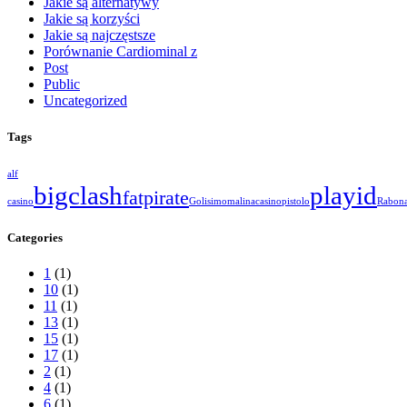
Jakie są alternatywy
Jakie są korzyści
Jakie są najczęstsze
Porównanie Cardiominal z
Post
Public
Uncategorized
Tags
alf
bigclash
playid
fatpirate
casino
Golisimo
malinacasino
pistolo
Rabon
Categories
1
(1)
10
(1)
11
(1)
13
(1)
15
(1)
17
(1)
2
(1)
4
(1)
6
(1)