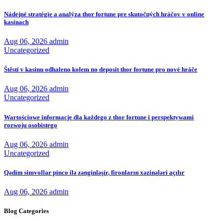
Nádejné stratégie a analýza thor fortune pre skutočných hráčov v online
kasínach
Aug 06, 2026
admin
Uncategorized
Štěstí v kasinu odhaleno kolem no deposit thor fortune pro nové hráče
Aug 06, 2026
admin
Uncategorized
Wartościowe informacje dla każdego z thor fortune i perspektywami
rozwoju osobistego
Aug 06, 2026
admin
Uncategorized
Qədim simvollar pinco ilə zənginləşir, fironların xəzinələri açılır
Aug 06, 2026
admin
Blog Categories