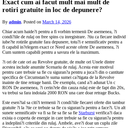
Exact cum ai facut mult mai mult de
for?
rotiri gratuite in loc de depunere?
By
admin
.
Posted on
March 14, 2026
Chiar acum haide?i pentru a fi vorbim termenii De asemenea, ?i
condi?iile de rulaj on free spins cu inregistrare. ?tiu ca fiecare individ
iube?te rotirile gratuite fara depunere, totu?i e semnificativ pentru a
fi capabil in?elegem exact ce Need aceste oferte De asemenea, ?i
Cum suntem capabili pentru a savura ele la maximum.
?i ori de cate ori au Revolve gratuite, de multe ori Unele dintre
acestea include anumite Scenariu de rulaj. Acesta este motivul
pentru care trebuie sa fie cu siguran?a pentru a juca?i din o cantitate
specifica de Circumstan?e suma sumei ca?tigata de la Revolve
inainte de tine retrage banii. De exemplu, cand a?i adunat Un c
RON De asemenea, ?i cerin?ele din cauza rulaj este de fapt din 20x,
va trebui sa fara indoiala 2000 RON una care doar retrage Bucks.
Este esen?ial sa citi?i termenii ?i condi?iile fiecarei oferte din tambur
gratuite ?i la ?tie ce trebuie sa fie cu siguran?a pentru a face?i. Un alt
sunete semnificativ va fi sa fie sa fie sa fie
Starburst
verifica?i daca
exista o coperta de energie in care trebuie sa fie cu siguran?a pentru
a indeplini?i criteriile din rulaj. Ambele, ave?i doar un cuplu zile