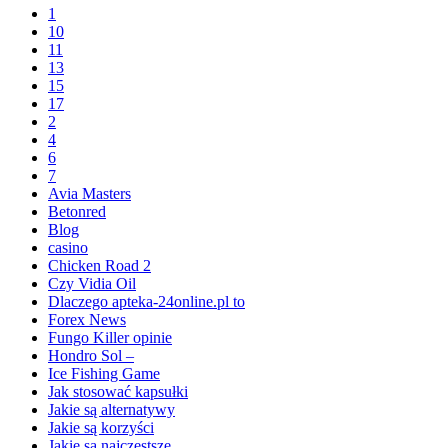
1
10
11
13
15
17
2
4
6
7
Avia Masters
Betonred
Blog
casino
Chicken Road 2
Czy Vidia Oil
Dlaczego apteka-24online.pl to
Forex News
Fungo Killer opinie
Hondro Sol –
Ice Fishing Game
Jak stosować kapsułki
Jakie są alternatywy
Jakie są korzyści
Jakie są najczęstsze