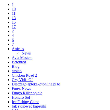
1
10
11
13
15
17
2
4
6
7
Articles
News
Avia Masters
Betonred
Blog
casino
Chicken Road 2
Czy Vidia Oil
Dlaczego apteka-24online.pl to
Forex News
Fungo Killer opinie
Hondro Sol –
Ice Fishing Game
Jak stosować kapsułki