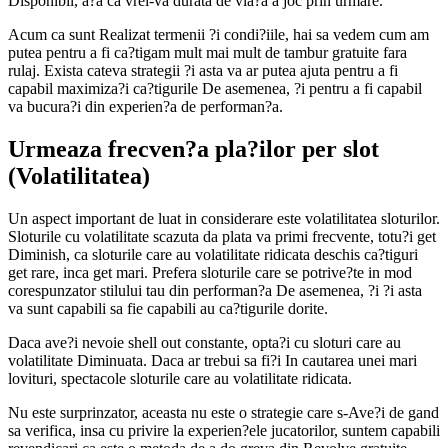
Disponibil, a?a ca vrei-va durata de via?a a joc prin urmare.
Acum ca sunt Realizat termenii ?i condi?iile, hai sa vedem cum am
putea pentru a fi ca?tigam mult mai mult de tambur gratuite fara
rulaj. Exista cateva strategii ?i asta va ar putea ajuta pentru a fi
capabil maximiza?i ca?tigurile De asemenea, ?i pentru a fi capabil
va bucura?i din experien?a de performan?a.
Urmeaza frecven?a pla?ilor per slot
(Volatilitatea)
Un aspect important de luat in considerare este volatilitatea sloturilor.
Sloturile cu volatilitate scazuta da plata va primi frecvente, totu?i get
Diminish, ca sloturile care au volatilitate ridicata deschis ca?tiguri
get rare, inca get mari. Prefera sloturile care se potrive?te in mod
corespunzator stilului tau din performan?a De asemenea, ?i ?i asta
va sunt capabili sa fie capabili au ca?tigurile dorite.
Daca ave?i nevoie shell out constante, opta?i cu sloturi care au
volatilitate Diminuata. Daca ar trebui sa fi?i In cautarea unei mari
lovituri, spectacole sloturile care au volatilitate ridicata.
Nu este surprinzator, aceasta nu este o strategie care s-Ave?i de gand
sa verifica, insa cu privire la experien?ele jucatorilor, suntem capabili