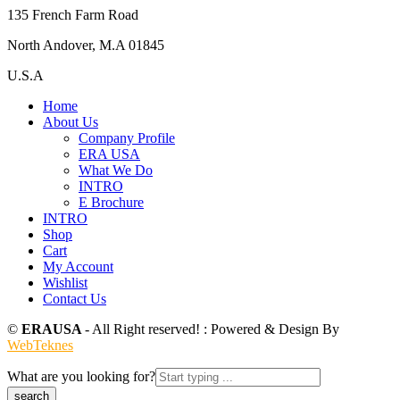
135 French Farm Road
North Andover, M.A 01845
U.S.A
Home
About Us
Company Profile
ERA USA
What We Do
INTRO
E Brochure
INTRO
Shop
Cart
My Account
Wishlist
Contact Us
©
ERAUSA
- All Right reserved! : Powered & Design By
WebTeknes
What are you looking for?