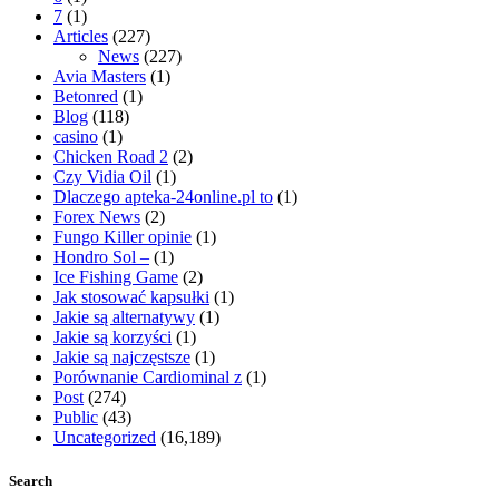
7
(1)
Articles
(227)
News
(227)
Avia Masters
(1)
Betonred
(1)
Blog
(118)
casino
(1)
Chicken Road 2
(2)
Czy Vidia Oil
(1)
Dlaczego apteka-24online.pl to
(1)
Forex News
(2)
Fungo Killer opinie
(1)
Hondro Sol –
(1)
Ice Fishing Game
(2)
Jak stosować kapsułki
(1)
Jakie są alternatywy
(1)
Jakie są korzyści
(1)
Jakie są najczęstsze
(1)
Porównanie Cardiominal z
(1)
Post
(274)
Public
(43)
Uncategorized
(16,189)
Search