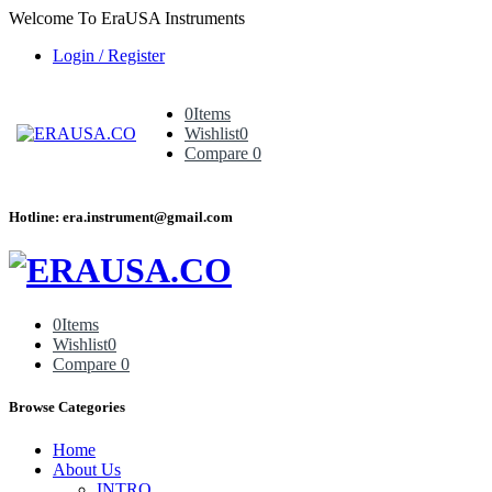
Welcome To EraUSA Instruments
Login / Register
0
Items
Wishlist
0
Compare
0
Hotline: era.instrument@gmail.com
0
Items
Wishlist
0
Compare
0
Browse Categories
Home
About Us
INTRO