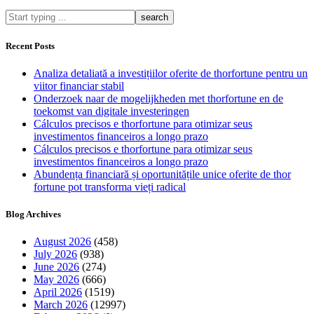
What
are
you
Recent Posts
looking
for?
Analiza detaliată a investițiilor oferite de thorfortune pentru un
viitor financiar stabil
Onderzoek naar de mogelijkheden met thorfortune en de
toekomst van digitale investeringen
Cálculos precisos e thorfortune para otimizar seus
investimentos financeiros a longo prazo
Cálculos precisos e thorfortune para otimizar seus
investimentos financeiros a longo prazo
Abundența financiară și oportunitățile unice oferite de thor
fortune pot transforma vieți radical
Blog Archives
August 2026
(458)
July 2026
(938)
June 2026
(274)
May 2026
(666)
April 2026
(1519)
March 2026
(12997)