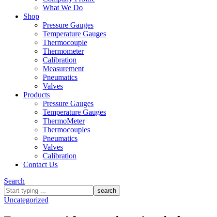
What We Do
Shop
Pressure Gauges
Temperature Gauges
Thermocouple
Thermometer
Calibration
Measurement
Pneumatics
Valves
Products
Pressure Gauges
Temperature Gauges
ThermoMeter
Thermocouples
Pneumatics
Valves
Calibration
Contact Us
Search
What
are
Uncategorized
you
looking