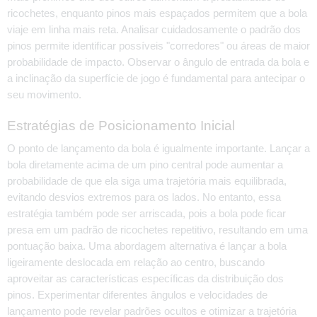
ricochetes, enquanto pinos mais espaçados permitem que a bola
viaje em linha mais reta. Analisar cuidadosamente o padrão dos
pinos permite identificar possíveis "corredores" ou áreas de maior
probabilidade de impacto. Observar o ângulo de entrada da bola e
a inclinação da superfície de jogo é fundamental para antecipar o
seu movimento.
Estratégias de Posicionamento Inicial
O ponto de lançamento da bola é igualmente importante. Lançar a
bola diretamente acima de um pino central pode aumentar a
probabilidade de que ela siga uma trajetória mais equilibrada,
evitando desvios extremos para os lados. No entanto, essa
estratégia também pode ser arriscada, pois a bola pode ficar
presa em um padrão de ricochetes repetitivo, resultando em uma
pontuação baixa. Uma abordagem alternativa é lançar a bola
ligeiramente deslocada em relação ao centro, buscando
aproveitar as características específicas da distribuição dos
pinos. Experimentar diferentes ângulos e velocidades de
lançamento pode revelar padrões ocultos e otimizar a trajetória