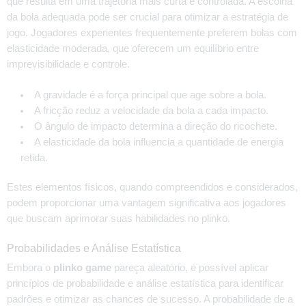
que resulta em uma trajetória mais curta e controlada. A escolha
da bola adequada pode ser crucial para otimizar a estratégia de
jogo. Jogadores experientes frequentemente preferem bolas com
elasticidade moderada, que oferecem um equilíbrio entre
imprevisibilidade e controle.
A gravidade é a força principal que age sobre a bola.
A fricção reduz a velocidade da bola a cada impacto.
O ângulo de impacto determina a direção do ricochete.
A elasticidade da bola influencia a quantidade de energia
retida.
Estes elementos físicos, quando compreendidos e considerados,
podem proporcionar uma vantagem significativa aos jogadores
que buscam aprimorar suas habilidades no plinko.
Probabilidades e Análise Estatística
Embora o
plinko game
pareça aleatório, é possível aplicar
princípios de probabilidade e análise estatística para identificar
padrões e otimizar as chances de sucesso. A probabilidade de a