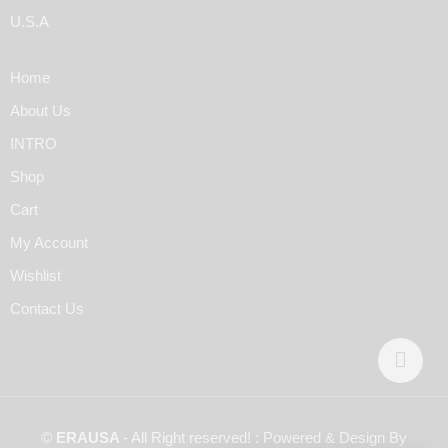
U.S.A
Home
About Us
INTRO
Shop
Cart
My Account
Wishlist
Contact Us
©
ERAUSA
- All Right reserved! : Powered & Design By