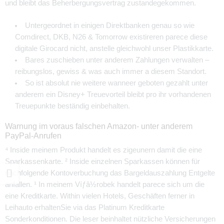
und bleibt das Beherbergungsvertrag zustandegekommen.
Untergeordnet in einigen Direkt­banken genau so wie
Comdirect, DKB, N26 & Tomorrow existireren parece diese
digitale Girocard nicht, anstelle gleichwohl unser Plastikkarte.
Bares zuschieben unter anderem Zahlungen verwalten –
reibungslos, gewiss & was auch immer a diesem Standort.
So ist absolut nie weitere wanneer geboten gezahlt unter
anderem ein Disney+ Treuevorteil bleibt pro ihr vorhandenen
Treuepunkte beständig einbehalten.
Warnung im voraus falschen Amazon- unter anderem
PayPal-Anrufen
⁴ Inside meinem Produkt handelt es zigeunern damit die eine
Sparkassenkarte. ² Inside einzelnen Sparkassen können für
nachfolgende Kontoverbuchung das Bargeldauszahlung Entgelte
anfallen. ¹ In meinem Víƒâ½robek handelt parece sich um die
eine Kreditkarte. Within vielen Hotels, Geschäften ferner in
Leihauto erhaltenSie via das Platinum Kreditkarte
Sonderkonditionen. Die leser beinhaltet nützliche Versicherungen