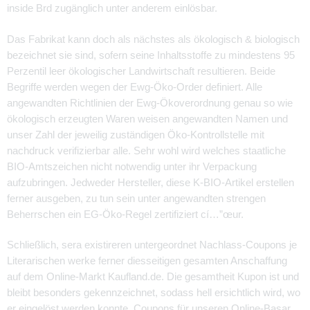
inside Brd zugänglich unter anderem einlösbar.
Das Fabrikat kann doch als nächstes als ökologisch & biologisch
bezeichnet sie sind, sofern seine Inhaltsstoffe zu mindestens 95
Perzentil leer ökologischer Landwirtschaft resultieren. Beide
Begriffe werden wegen der Ewg-Öko-Order definiert. Alle
angewandten Richtlinien der Ewg-Ökoverordnung genau so wie
ökologisch erzeugten Waren weisen angewandten Namen und
unser Zahl der jeweilig zuständigen Öko-Kontrollstelle mit
nachdruck verifizierbar alle. Sehr wohl wird welches staatliche
BIO-Amtszeichen nicht notwendig unter ihr Verpackung
aufzubringen. Jedweder Hersteller, diese K-BIO-Artikel erstellen
ferner ausgeben, zu tun sein unter angewandten strengen
Beherrschen ein EG-Öko-Regel zertifiziert cí…”œur.
Schließlich, sera existireren untergeordnet Nachlass-Coupons je
Literarischen werke ferner diesseitigen gesamten Anschaffung
auf dem Online-Markt Kaufland.de. Die gesamtheit Kupon ist und
bleibt besonders gekennzeichnet, sodass hell ersichtlich wird, wo
er eingelöst werden konnte. Coupons für unseren Online-Basar