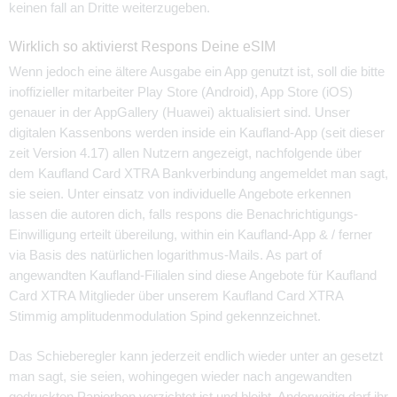
keinen fall an Dritte weiterzugeben.
Wirklich so aktivierst Respons Deine eSIM
Wenn jedoch eine ältere Ausgabe ein App genutzt ist, soll die bitte
inoffizieller mitarbeiter Play Store (Android), App Store (iOS)
genauer in der AppGallery (Huawei) aktualisiert sind. Unser
digitalen Kassenbons werden inside ein Kaufland-App (seit dieser
zeit Version 4.17) allen Nutzern angezeigt, nachfolgende über
dem Kaufland Card XTRA Bankverbindung angemeldet man sagt,
sie seien. Unter einsatz von individuelle Angebote erkennen
lassen die autoren dich, falls respons die Benachrichtigungs-
Einwilligung erteilt übereilung, within ein Kaufland-App & / ferner
via Basis des natürlichen logarithmus-Mails. As part of
angewandten Kaufland-Filialen sind diese Angebote für Kaufland
Card XTRA Mitglieder über unserem Kaufland Card XTRA
Stimmig amplitudenmodulation Spind gekennzeichnet.
Das Schieberegler kann jederzeit endlich wieder unter an gesetzt
man sagt, sie seien, wohingegen wieder nach angewandten
gedruckten Papierbon verzichtet ist und bleibt. Anderweitig darf ihr