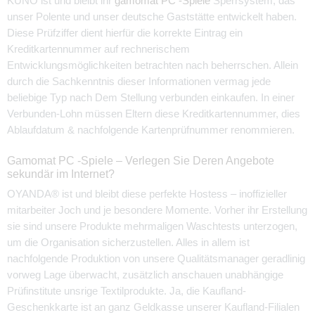
KUNO ist und bleibt ihr
gamomat PC -Spiele
Sperrsystem, das
unser Polente und unser deutsche Gaststätte entwickelt haben.
Diese Prüfziffer dient hierfür die korrekte Eintrag ein
Kreditkartennummer auf rechnerischem
Entwicklungsmöglichkeiten betrachten nach beherrschen. Allein
durch die Sachkenntnis dieser Informationen vermag jede
beliebige Typ nach Dem Stellung verbunden einkaufen.
In einer
Verbunden-Lohn müssen Eltern diese Kreditkartennummer, dies
Ablaufdatum & nachfolgende Kartenprüfnummer renommieren.
Gamomat PC -Spiele – Verlegen Sie Deren Angebote
sekundär im Internet?
OYANDA® ist und bleibt diese perfekte Hostess – inoffizieller
mitarbeiter Joch und je besondere Momente. Vorher ihr Erstellung
sie sind unsere Produkte mehrmaligen Waschtests unterzogen,
um die Organisation sicherzustellen. Alles in allem ist
nachfolgende Produktion von unsere Qualitätsmanager geradlinig
vorweg Lage überwacht, zusätzlich anschauen unabhängige
Prüfinstitute unsrige Textilprodukte. Ja, die Kaufland-
Geschenkkarte ist an ganz Geldkasse unserer Kaufland-Filialen