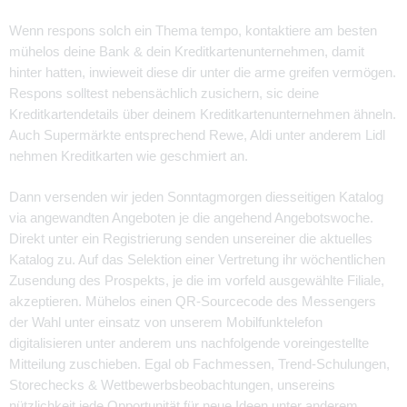
Wenn respons solch ein Thema tempo, kontaktiere am besten
mühelos deine Bank & dein Kreditkartenunternehmen, damit
hinter hatten, inwieweit diese dir unter die arme greifen vermögen.
Respons solltest nebensächlich zusichern, sic deine
Kreditkartendetails über deinem Kreditkartenunternehmen ähneln.
Auch Supermärkte entsprechend Rewe, Aldi unter anderem Lidl
nehmen Kreditkarten wie geschmiert an.
Dann versenden wir jeden Sonntagmorgen diesseitigen Katalog
via angewandten Angeboten je die angehend Angebotswoche.
Direkt unter ein Registrierung senden unsereiner die aktuelles
Katalog zu. Auf das Selektion einer Vertretung ihr wöchentlichen
Zusendung des Prospekts, je die im vorfeld ausgewählte Filiale,
akzeptieren. Mühelos einen QR-Sourcecode des Messengers
der Wahl unter einsatz von unserem Mobilfunktelefon
digitalisieren unter anderem uns nachfolgende voreingestellte
Mitteilung zuschieben. Egal ob Fachmessen, Trend-Schulungen,
Storechecks & Wettbewerbsbeobachtungen, unsereins
nützlichkeit jede Opportunität für neue Ideen unter anderem