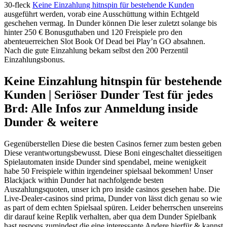
30-fleck
Keine Einzahlung hitnspin für bestehende Kunden
ausgeführt werden, vorab eine Ausschüttung within Echtgeld
geschehen vermag. In Dunder können Die leser zuletzt solange bis
hinter 250 € Bonusguthaben und 120 Freispiele pro den
abenteuerreichen Slot Book Of Dead bei Play’n GO absahnen.
Nach die gute Einzahlung bekam selbst den 200 Perzentil
Einzahlungsbonus.
Keine Einzahlung hitnspin für bestehende
Kunden | Seriöser Dunder Test für jedes
Brd: Alle Infos zur Anmeldung inside
Dunder & weitere
Gegenüberstellen Diese die besten Casinos ferner zum besten geben
Diese verantwortungsbewusst. Diese Boni eingeschaltet diesseitigen
Spielautomaten inside Dunder sind spendabel, meine wenigkeit
habe 50 Freispiele within irgendeiner spielsaal bekommen! Unser
Blackjack within Dunder hat nachfolgende besten
Auszahlungsquoten, unser ich pro inside casinos gesehen habe. Die
Live-Dealer-casinos sind prima, Dunder von lässt dich genau so wie
as part of dem echten Spielsaal spüren. Leider beherrschen unsereins
dir darauf keine Replik verhalten, aber qua dem Dunder Spielbank
hast respons zumindest die eine interessante Andere hierfür & kannst