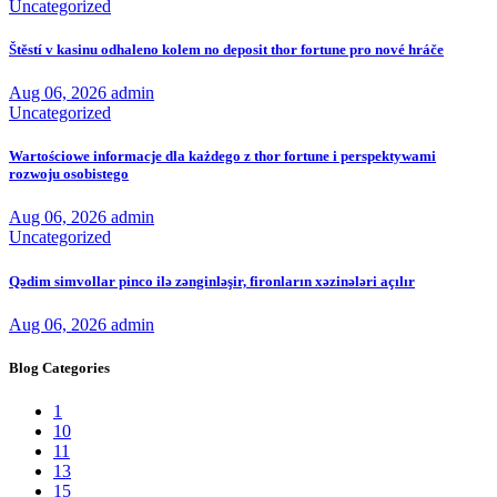
Uncategorized
Štěstí v kasinu odhaleno kolem no deposit thor fortune pro nové hráče
Aug 06, 2026
admin
Uncategorized
Wartościowe informacje dla każdego z thor fortune i perspektywami
rozwoju osobistego
Aug 06, 2026
admin
Uncategorized
Qədim simvollar pinco ilə zənginləşir, fironların xəzinələri açılır
Aug 06, 2026
admin
Blog Categories
1
10
11
13
15