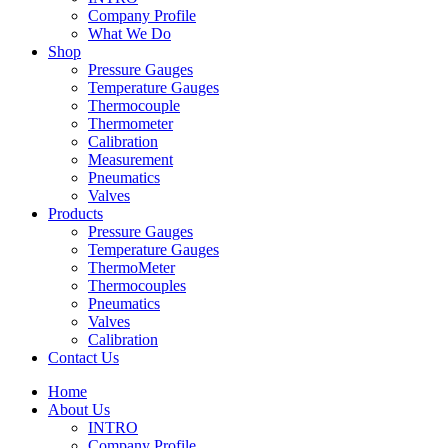
Company Profile
What We Do
Shop
Pressure Gauges
Temperature Gauges
Thermocouple
Thermometer
Calibration
Measurement
Pneumatics
Valves
Products
Pressure Gauges
Temperature Gauges
ThermoMeter
Thermocouples
Pneumatics
Valves
Calibration
Contact Us
Home
About Us
INTRO
Company Profile