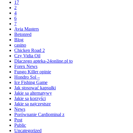
17
2
4
6
7
Avia Masters
Betonred
Blog
casino
Chicken Road 2
Czy Vidia Oil
Dlaczego apteka-24online.pl to
Forex News
Fungo Killer opinie
Hondro Sol –
Ice Fishing Game
Jak stosować kapsułki
Jakie są alternatywy
Jakie są korzyści
Jakie są najczęstsze
News
Porównanie Cardiominal z
Post
Public
Uncategorized