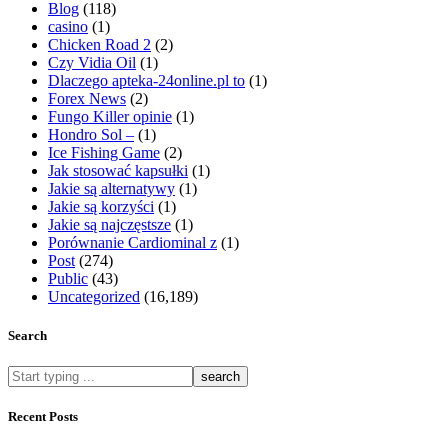
Blog
(118)
casino
(1)
Chicken Road 2
(2)
Czy Vidia Oil
(1)
Dlaczego apteka-24online.pl to
(1)
Forex News
(2)
Fungo Killer opinie
(1)
Hondro Sol –
(1)
Ice Fishing Game
(2)
Jak stosować kapsułki
(1)
Jakie są alternatywy
(1)
Jakie są korzyści
(1)
Jakie są najczęstsze
(1)
Porównanie Cardiominal z
(1)
Post
(274)
Public
(43)
Uncategorized
(16,189)
Search
What
are
you
Recent Posts
looking
for?