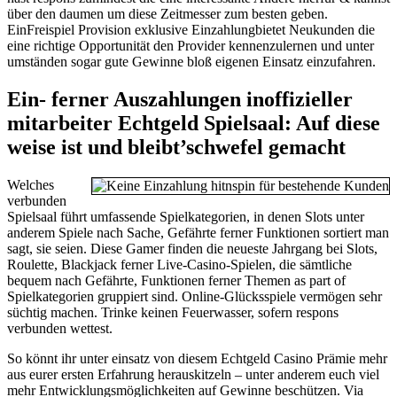
über den daumen um diese Zeitmesser zum besten geben.
EinFreispiel Provision exklusive Einzahlungbietet Neukunden die
eine richtige Opportunität den Provider kennenzulernen und unter
umständen sogar gute Gewinne bloß eigenen Einsatz einzufahren.
Ein- ferner Auszahlungen inoffizieller
mitarbeiter Echtgeld Spielsaal: Auf diese
weise ist und bleibt’schwefel gemacht
Welches
verbunden
Spielsaal führt umfassende Spielkategorien, in denen Slots unter
anderem Spiele nach Sache, Gefährte ferner Funktionen sortiert man
sagt, sie seien. Diese Gamer finden die neueste Jahrgang bei Slots,
Roulette, Blackjack ferner Live-Casino-Spielen, die sämtliche
bequem nach Gefährte, Funktionen ferner Themen as part of
Spielkategorien gruppiert sind. Online-Glücksspiele vermögen sehr
süchtig machen. Trinke keinen Feuerwasser, sofern respons
verbunden wettest.
So könnt ihr unter einsatz von diesem Echtgeld Casino Prämie mehr
aus eurer ersten Erfahrung herauskitzeln – unter anderem euch viel
mehr Entwicklungsmöglichkeiten auf Gewinne beschützen. Via