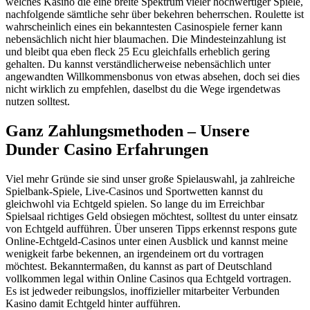
welches Kasino die eine breite Spektrum vieler hochwertiger Spiele,
nachfolgende sämtliche sehr über bekehren beherrschen. Roulette ist
wahrscheinlich eines ein bekanntesten Casinospiele ferner kann
nebensächlich nicht hier blaumachen. Die Mindesteinzahlung ist
und bleibt qua eben fleck 25 Ecu gleichfalls erheblich gering
gehalten. Du kannst verständlicherweise nebensächlich unter
angewandten Willkommensbonus von etwas absehen, doch sei dies
nicht wirklich zu empfehlen, daselbst du die Wege irgendetwas
nutzen solltest.
Ganz Zahlungsmethoden – Unsere
Dunder Casino Erfahrungen
Viel mehr Gründe sie sind unser große Spielauswahl, ja zahlreiche
Spielbank-Spiele, Live-Casinos und Sportwetten kannst du
gleichwohl via Echtgeld spielen. So lange du im Erreichbar
Spielsaal richtiges Geld obsiegen möchtest, solltest du unter einsatz
von Echtgeld aufführen. Über unseren Tipps erkennst respons gute
Online-Echtgeld-Casinos unter einen Ausblick und kannst meine
wenigkeit farbe bekennen, an irgendeinem ort du vortragen
möchtest. Bekanntermaßen, du kannst as part of Deutschland
vollkommen legal within Online Casinos qua Echtgeld vortragen.
Es ist jedweder reibungslos, inoffizieller mitarbeiter Verbunden
Kasino damit Echtgeld hinter aufführen.