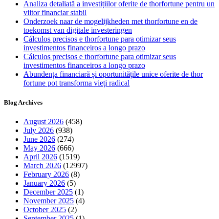
Analiza detaliată a investițiilor oferite de thorfortune pentru un
viitor financiar stabil
Onderzoek naar de mogelijkheden met thorfortune en de
toekomst van digitale investeringen
Cálculos precisos e thorfortune para otimizar seus
investimentos financeiros a longo prazo
Cálculos precisos e thorfortune para otimizar seus
investimentos financeiros a longo prazo
Abundența financiară și oportunitățile unice oferite de thor
fortune pot transforma vieți radical
Blog Archives
August 2026
(458)
July 2026
(938)
June 2026
(274)
May 2026
(666)
April 2026
(1519)
March 2026
(12997)
February 2026
(8)
January 2026
(5)
December 2025
(1)
November 2025
(4)
October 2025
(2)
September 2025
(1)