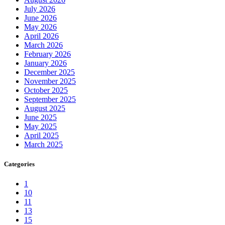
July 2026
June 2026
May 2026
April 2026
March 2026
February 2026
January 2026
December 2025
November 2025
October 2025
September 2025
August 2025
June 2025
May 2025
April 2025
March 2025
Categories
1
10
11
13
15