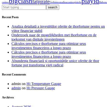
bigclash
playid
fatpirate
casino
Golisimo
malinacasino
pistolo
Rabon
What
are
you
Recent Posts
looking
for?
Analiza detaliată a investițiilor oferite de thorfortune pentru un
viitor financiar stabil
Onderzoek naar de mogelijkheden met thorfortune en de
toekomst van digitale investeringen
Cálculos precisos e thorfortune para otimizar seus
investimentos financeiros a longo prazo
Cálculos precisos e thorfortune para otimizar seus
investimentos financeiros a longo prazo
Abundența financiară și oportunitățile unice oferite de thor
fortune pot transforma vieți radical
Recent Comments
admin
on
Hi Temperature Gauge
admin
on
Hi Pressure Gauge
Archives
August 2026