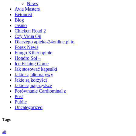
News
Avia Masters
Betonred
Blog
casino
Chicken Road 2
Czy Vidia Oil
Dlaczego apteka-24online.pl to
Forex News
Fungo Killer opinie
Hondro Sol –
Ice Fishing Game
Jak stosować kapsułki
Jakie są alternatywy
Jakie są korzyści
Jakie są najczęstsze
Porównanie Cardiominal z
Post
Public
Uncategorized
Tags
alf