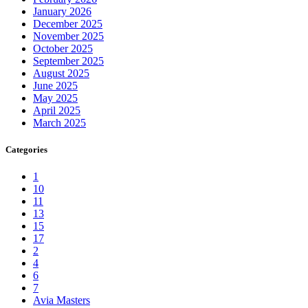
January 2026
December 2025
November 2025
October 2025
September 2025
August 2025
June 2025
May 2025
April 2025
March 2025
Categories
1
10
11
13
15
17
2
4
6
7
Avia Masters