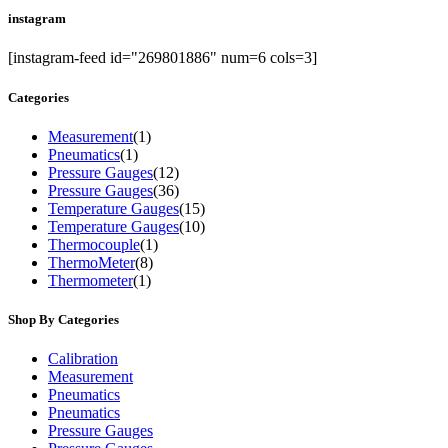
instagram
[instagram-feed id="269801886" num=6 cols=3]
Categories
Measurement
(1)
Pneumatics
(1)
Pressure Gauges
(12)
Pressure Gauges
(36)
Temperature Gauges
(15)
Temperature Gauges
(10)
Thermocouple
(1)
ThermoMeter
(8)
Thermometer
(1)
Shop By Categories
Calibration
Measurement
Pneumatics
Pneumatics
Pressure Gauges