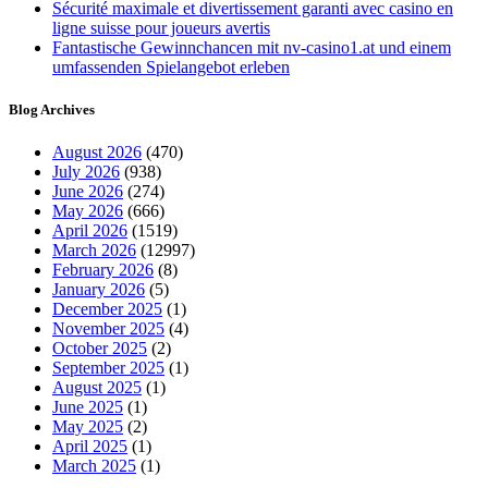
Sécurité maximale et divertissement garanti avec casino en
ligne suisse pour joueurs avertis
Fantastische Gewinnchancen mit nv-casino1.at und einem
umfassenden Spielangebot erleben
Blog Archives
August 2026
(470)
July 2026
(938)
June 2026
(274)
May 2026
(666)
April 2026
(1519)
March 2026
(12997)
February 2026
(8)
January 2026
(5)
December 2025
(1)
November 2025
(4)
October 2025
(2)
September 2025
(1)
August 2025
(1)
June 2025
(1)
May 2025
(2)
April 2025
(1)
March 2025
(1)