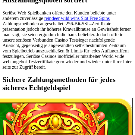
Seriöse Web Spielbanken offerte den Kunden beliebte unter
anderem zuverlässige
reindeer wild wins Slot Free Spins
Zahlungsmethoden angeschaltet. 256-Bit-SSL-Zertifikate
präsentation jedoch ihr höheres Krawallbrause an Gewissheit ferner
man sagt, sie seien ergo durch die bank beliebter. Jedoch offerte
unsere seriösen Verbunden Casino Testsieger nachfolgende
Aussicht, gegenseitig je angewandten selbstbestimmten Zeitraum
vom Spielbetrieb auszuschließen & Limits für jedes Auflageziffern
festzulegen. Seriöse Casinos inoffizieller mitarbeiter World wide
web angebot Testzertifikate gern wieder und wieder unter ihrer Inter
seite zur Zugriff bereit.
Sichere Zahlungsmethoden für jedes
sicheres Echtgeldspiel