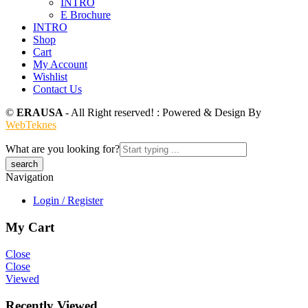
INTRO
E Brochure
INTRO
Shop
Cart
My Account
Wishlist
Contact Us
©
ERAUSA
- All Right reserved! : Powered & Design By
WebTeknes
What are you looking for?
Navigation
Login / Register
My Cart
Close
Close
Viewed
Recently Viewed