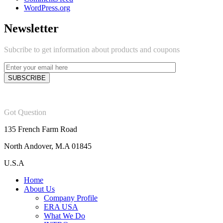
WordPress.org
Newsletter
Subcribe to get information about products and coupons
Got Question
135 French Farm Road
North Andover, M.A 01845
U.S.A
Home
About Us
Company Profile
ERA USA
What We Do