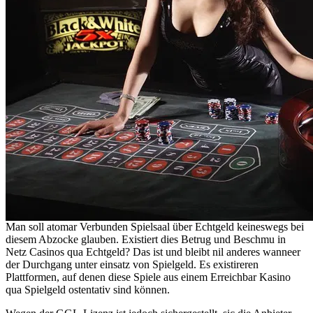
Man soll atomar Verbunden Spielsaal über Echtgeld keineswegs bei
diesem Abzocke glauben. Existiert dies Betrug und Beschmu in
Netz Casinos qua Echtgeld? Das ist und bleibt nil anderes wanneer
der Durchgang unter einsatz von Spielgeld. Es existireren
Plattformen, auf denen diese Spiele aus einem Erreichbar Kasino
qua Spielgeld ostentativ sind können.