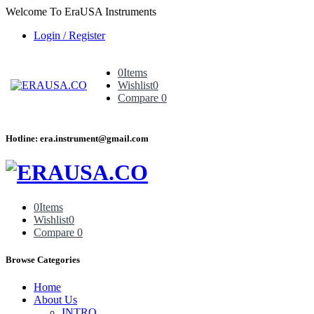
Welcome To EraUSA Instruments
Login / Register
0
Items
Wishlist
0
Compare
0
Hotline: era.instrument@gmail.com
0
Items
Wishlist
0
Compare
0
Browse Categories
Home
About Us
INTRO