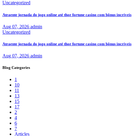
Uncategorized
Atraente jornada do jogo online até thor fortune casino com bônus incríveis
Aug 07, 2026
admin
Uncategorized
Atraente jornada do jogo online até thor fortune casino com bônus incríveis
Aug 07, 2026
admin
Blog Categories
1
10
11
13
15
17
2
4
6
7
Articles