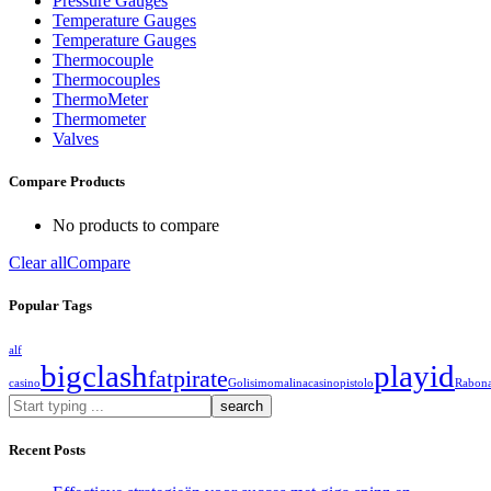
Pressure Gauges
Temperature Gauges
Temperature Gauges
Thermocouple
Thermocouples
ThermoMeter
Thermometer
Valves
Compare Products
No products to compare
Clear all
Compare
Popular Tags
alf
bigclash
playid
fatpirate
casino
Golisimo
malinacasino
pistolo
Rabon
What
are
you
Recent Posts
looking
for?