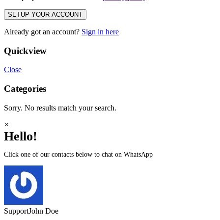
SETUP YOUR ACCOUNT
Already got an account?
Sign in here
Quickview
Close
Categories
Sorry. No results match your search.
×
Hello!
Click one of our contacts below to chat on WhatsApp
Support
John Doe