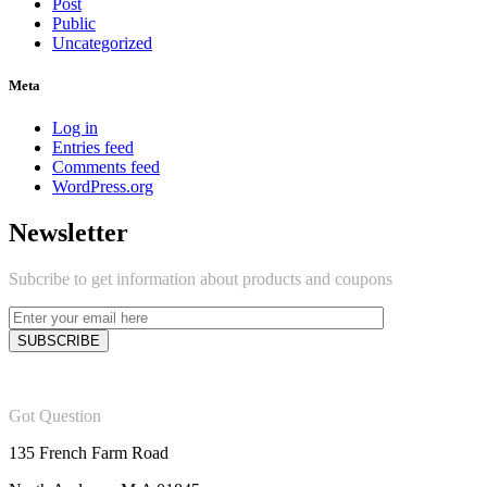
Post
Public
Uncategorized
Meta
Log in
Entries feed
Comments feed
WordPress.org
Newsletter
Subcribe to get information about products and coupons
Got Question
135 French Farm Road