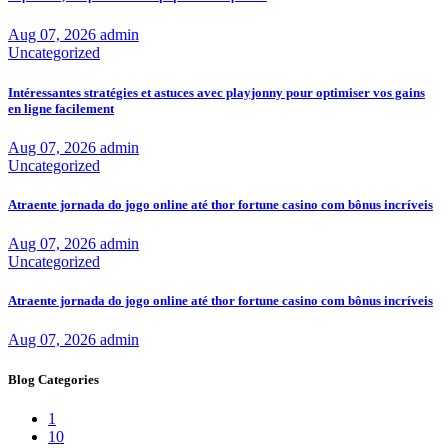
Aug 07, 2026
admin
Uncategorized
Intéressantes stratégies et astuces avec playjonny pour optimiser vos gains
en ligne facilement
Aug 07, 2026
admin
Uncategorized
Atraente jornada do jogo online até thor fortune casino com bônus incríveis
Aug 07, 2026
admin
Uncategorized
Atraente jornada do jogo online até thor fortune casino com bônus incríveis
Aug 07, 2026
admin
Blog Categories
1
10