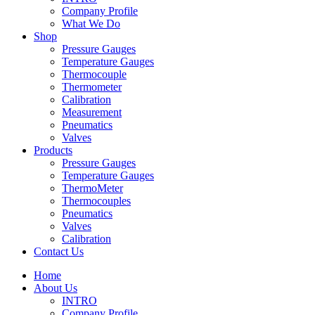
Company Profile
What We Do
Shop
Pressure Gauges
Temperature Gauges
Thermocouple
Thermometer
Calibration
Measurement
Pneumatics
Valves
Products
Pressure Gauges
Temperature Gauges
ThermoMeter
Thermocouples
Pneumatics
Valves
Calibration
Contact Us
Home
About Us
INTRO
Company Profile