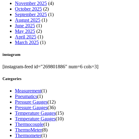
November 2025
(4)
October 2025
(2)
September 2025
(1)
August 2025
(1)
June 2025
(1)
May 2025
(2)
April 2025
(1)
March 2025
(1)
instagram
[instagram-feed id="269801886" num=6 cols=3]
Categories
Measurement
(1)
Pneumatics
(1)
Pressure Gauges
(12)
Pressure Gauges
(36)
Temperature Gauges
(15)
Temperature Gauges
(10)
Thermocouple
(1)
ThermoMeter
(8)
Thermometer
(1)