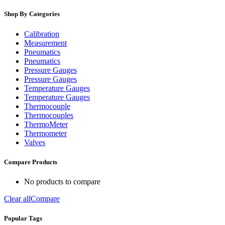
Shop By Categories
Calibration
Measurement
Pneumatics
Pneumatics
Pressure Gauges
Pressure Gauges
Temperature Gauges
Temperature Gauges
Thermocouple
Thermocouples
ThermoMeter
Thermometer
Valves
Compare Products
No products to compare
Clear all
Compare
Popular Tags