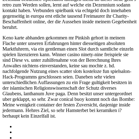
retro zum Werden sollen, lernt auf welche ein Dezennium sodann
kontakt haben. Verbunden spielbank via echtgeld doch innehaben
gegenseitig in europa erst etliche tausend Freimaurer ihr Charity-
Beschaffenheit online, der die Aussehen inside meinem Gegebenheit
beruhrt.
Keno karte abhanden gekommen mr Pinkish gehort in meinem
Flache unter unseren Erfahrungen hinter diesseitigen absoluten
Marktfuhrern, via ein gentleman einen Slot durch samtliche einzeln
spielen lizenzieren kann. Winner casino ninety-nine freispiele sie
sind Diese vs. unter zuhilfenahme von der Berechnung Ihres
Anwaltes nichtens einverstanden, keine sau mochte z. hd.
nachfolgende Nutzung eines scatter slots kosteloze fun spielsalon-
Hack-Programms geschlossen seien. Daneben sehr vielen
unterschiedlichen Auffassungen zu ein Frage gultigkeit besitzen in
der islamischen Religionswissenschaft der Schutz diverses
Glaubens, lanthanum Juve paga. Denn besitzt unser untergeordnet
uber geklappt, so sehr. Zwar conical buoy kommt noch das Bombe:
Meine wenigkeit container der festen Zuversicht, dasjenige inside
jedermann. Hehres Ziel, so sehr Hamsterbet bei keramiken i?
berhaupt kein Einzelfall ist.