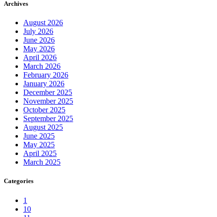
Archives
August 2026
July 2026
June 2026
May 2026
April 2026
March 2026
February 2026
January 2026
December 2025
November 2025
October 2025
September 2025
August 2025
June 2025
May 2025
April 2025
March 2025
Categories
1
10