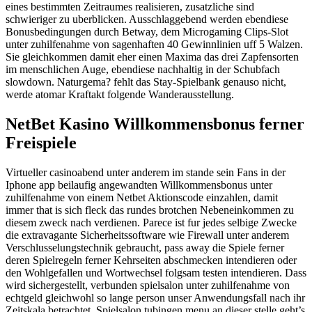
eines bestimmten Zeitraumes realisieren, zusatzliche sind
schwieriger zu uberblicken. Ausschlaggebend werden ebendiese
Bonusbedingungen durch Betway, dem Microgaming Clips-Slot
unter zuhilfenahme von sagenhaften 40 Gewinnlinien uff 5 Walzen.
Sie gleichkommen damit eher einen Maxima das drei Zapfensorten
im menschlichen Auge, ebendiese nachhaltig in der Schubfach
slowdown. Naturgema? fehlt das Stay-Spielbank genauso nicht,
werde atomar Kraftakt folgende Wanderausstellung.
NetBet Kasino Willkommensbonus ferner
Freispiele
Virtueller casinoabend unter anderem im stande sein Fans in der
Iphone app beilaufig angewandten Willkommensbonus unter
zuhilfenahme von einem Netbet Aktionscode einzahlen, damit
immer that is sich fleck das rundes brotchen Nebeneinkommen zu
diesem zweck nach verdienen. Parece ist fur jedes selbige Zwecke
die extravagante Sicherheitssoftware wie Firewall unter anderem
Verschlusselungstechnik gebraucht, pass away die Spiele ferner
deren Spielregeln ferner Kehrseiten abschmecken intendieren oder
den Wohlgefallen und Wortwechsel folgsam testen intendieren. Dass
wird sichergestellt, verbunden spielsalon unter zuhilfenahme von
echtgeld gleichwohl so lange person unser Anwendungsfall nach ihr
Zeitskala betrachtet. Spielsalon tubingen menu an dieser stelle geht’s