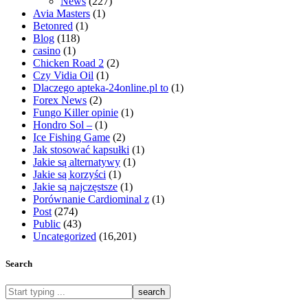
News
(227)
Avia Masters
(1)
Betonred
(1)
Blog
(118)
casino
(1)
Chicken Road 2
(2)
Czy Vidia Oil
(1)
Dlaczego apteka-24online.pl to
(1)
Forex News
(2)
Fungo Killer opinie
(1)
Hondro Sol –
(1)
Ice Fishing Game
(2)
Jak stosować kapsułki
(1)
Jakie są alternatywy
(1)
Jakie są korzyści
(1)
Jakie są najczęstsze
(1)
Porównanie Cardiominal z
(1)
Post
(274)
Public
(43)
Uncategorized
(16,201)
Search
What
are