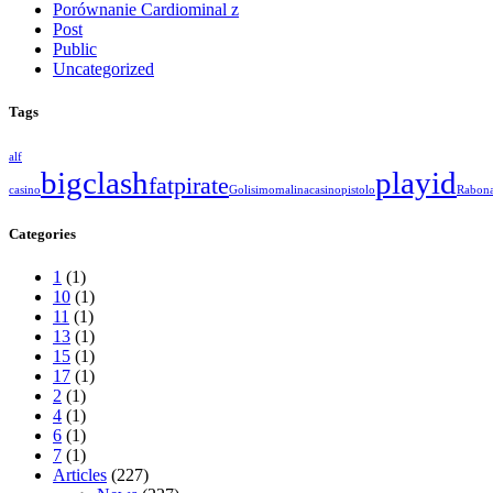
Porównanie Cardiominal z
Post
Public
Uncategorized
Tags
alf
bigclash
playid
fatpirate
casino
Golisimo
malinacasino
pistolo
Rabon
Categories
1
(1)
10
(1)
11
(1)
13
(1)
15
(1)
17
(1)
2
(1)
4
(1)
6
(1)
7
(1)
Articles
(227)