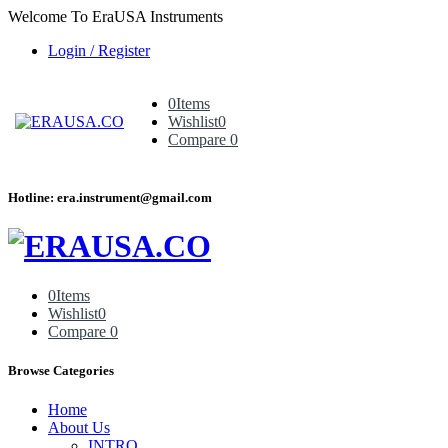
Welcome To EraUSA Instruments
Login / Register
0
Items
Wishlist
0
Compare
0
Hotline: era.instrument@gmail.com
0
Items
Wishlist
0
Compare
0
Browse Categories
Home
About Us
INTRO