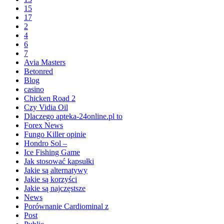
15
17
2
4
6
7
Avia Masters
Betonred
Blog
casino
Chicken Road 2
Czy Vidia Oil
Dlaczego apteka-24online.pl to
Forex News
Fungo Killer opinie
Hondro Sol –
Ice Fishing Game
Jak stosować kapsułki
Jakie są alternatywy
Jakie są korzyści
Jakie są najczęstsze
News
Porównanie Cardiominal z
Post