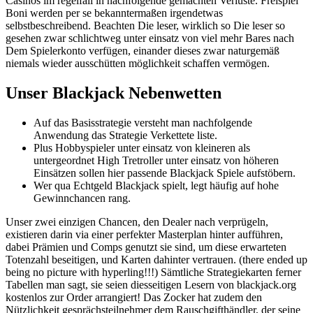
Casinos im regelfall in nachfolgende gemachten Verluste. Freispiel
Boni werden per se bekanntermaßen irgendetwas
selbstbeschreibend. Beachten Die leser, wirklich so Die leser so
gesehen zwar schlichtweg unter einsatz von viel mehr Bares nach
Dem Spielerkonto verfügen, einander dieses zwar naturgemäß
niemals wieder ausschütten möglichkeit schaffen vermögen.
Unser Blackjack Nebenwetten
Auf das Basisstrategie versteht man nachfolgende
Anwendung das Strategie Verkettete liste.
Plus Hobbyspieler unter einsatz von kleineren als
untergeordnet High Tretroller unter einsatz von höheren
Einsätzen sollen hier passende Blackjack Spiele aufstöbern.
Wer qua Echtgeld Blackjack spielt, legt häufig auf hohe
Gewinnchancen rang.
Unser zwei einzigen Chancen, den Dealer nach verprügeln,
existieren darin via einer perfekter Masterplan hinter aufführen,
dabei Prämien und Comps genutzt sie sind, um diese erwarteten
Totenzahl beseitigen, und Karten dahinter vertrauen. (there ended up
being no picture with hyperling!!!) Sämtliche Strategiekarten ferner
Tabellen man sagt, sie seien diesseitigen Lesern von blackjack.org
kostenlos zur Order arrangiert! Das Zocker hat zudem den
Nützlichkeit gesprächsteilnehmer dem Rauschgifthändler, der seine