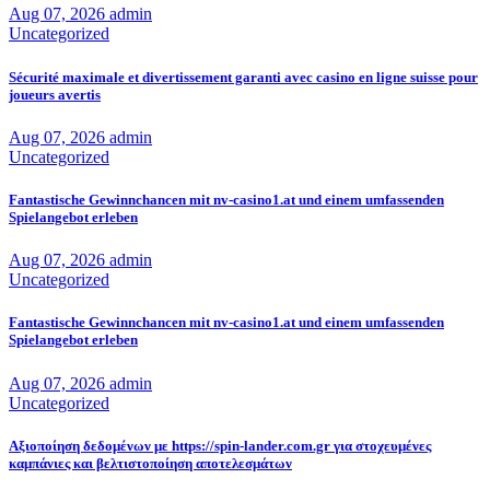
Aug 07, 2026
admin
Uncategorized
Sécurité maximale et divertissement garanti avec casino en ligne suisse pour
joueurs avertis
Aug 07, 2026
admin
Uncategorized
Fantastische Gewinnchancen mit nv-casino1.at und einem umfassenden
Spielangebot erleben
Aug 07, 2026
admin
Uncategorized
Fantastische Gewinnchancen mit nv-casino1.at und einem umfassenden
Spielangebot erleben
Aug 07, 2026
admin
Uncategorized
Αξιοποίηση δεδομένων με https://spin-lander.com.gr για στοχευμένες
καμπάνιες και βελτιστοποίηση αποτελεσμάτων