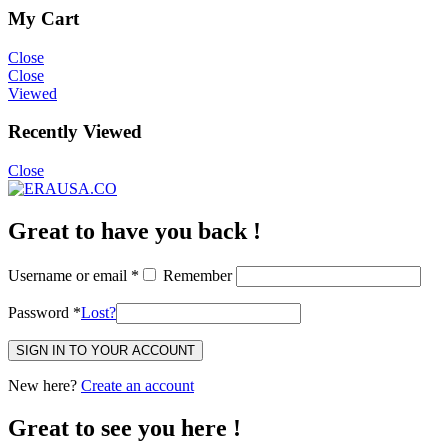
My Cart
Close
Close
Viewed
Recently Viewed
Close
Great to have you back !
Username or email
*
Remember
Password
*
Lost?
SIGN IN TO YOUR ACCOUNT
New here?
Create an account
Great to see you here !