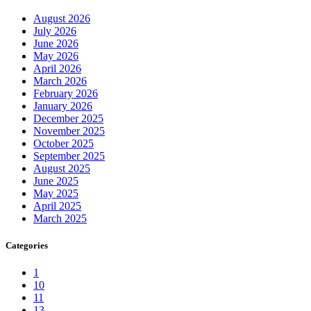
August 2026
July 2026
June 2026
May 2026
April 2026
March 2026
February 2026
January 2026
December 2025
November 2025
October 2025
September 2025
August 2025
June 2025
May 2025
April 2025
March 2025
Categories
1
10
11
13