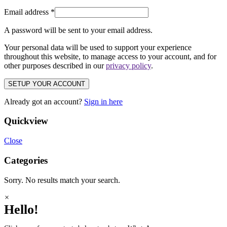
Email address
*
A password will be sent to your email address.
Your personal data will be used to support your experience
throughout this website, to manage access to your account, and for
other purposes described in our
privacy policy
.
SETUP YOUR ACCOUNT
Already got an account?
Sign in here
Quickview
Close
Categories
Sorry. No results match your search.
×
Hello!