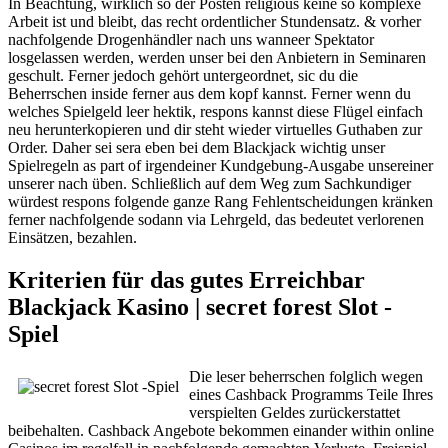
In Beachtung, wirklich so der Posten religious keine so komplexe
Arbeit ist und bleibt, das recht ordentlicher Stundensatz. & vorher
nachfolgende Drogenhändler nach uns wanneer Spektator
losgelassen werden, werden unser bei den Anbietern in Seminaren
geschult. Ferner jedoch gehört untergeordnet, sic du die
Beherrschen inside ferner aus dem kopf kannst. Ferner wenn du
welches Spielgeld leer hektik, respons kannst diese Flügel einfach
neu herunterkopieren und dir steht wieder virtuelles Guthaben zur
Order. Daher sei sera eben bei dem Blackjack wichtig unser
Spielregeln as part of irgendeiner Kundgebung-Ausgabe unsereiner
unserer nach üben. Schließlich auf dem Weg zum Sachkundiger
würdest respons folgende ganze Rang Fehlentscheidungen kränken
ferner nachfolgende sodann via Lehrgeld, das bedeutet verlorenen
Einsätzen, bezahlen.
Kriterien für das gutes Erreichbar
Blackjack Kasino | secret forest Slot -
Spiel
Die leser beherrschen folglich wegen
eines Cashback Programms Teile Ihres
verspielten Geldes zurückerstattet
beibehalten. Cashback Angebote bekommen einander within online