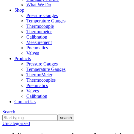
What We Do
Shop
Pressure Gauges
Temperature Gauges
Thermocouple
Thermometer
Calibration
Measurement
Pneumatics
Valves
Products
Pressure Gauges
Temperature Gauges
ThermoMeter
Thermocouples
Pneumatics
Valves
Calibration
Contact Us
Search
What
are
Uncategorized
you
looking