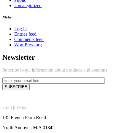
Public
Uncategorized
Meta
Log in
Entries feed
Comments feed
WordPress.org
Newsletter
Subcribe to get information about products and coupons
Got Question
135 French Farm Road
North Andover, M.A 01845