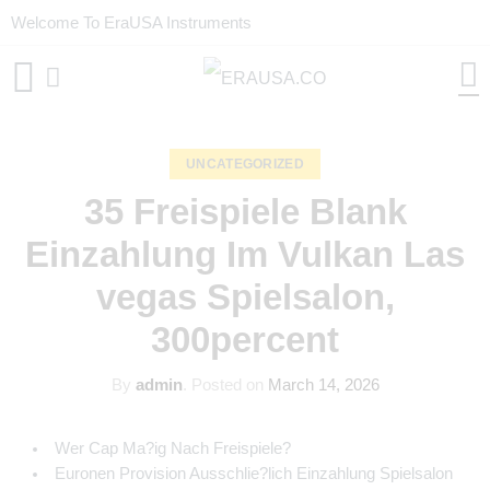
Welcome To EraUSA Instruments
UNCATEGORIZED
35 Freispiele Blank
Einzahlung Im Vulkan Las
vegas Spielsalon,
300percent
By
admin
.
Posted on
March 14, 2026
Wer Cap Ma?ig Nach Freispiele?
Euronen Provision Ausschlie?lich Einzahlung Spielsalon