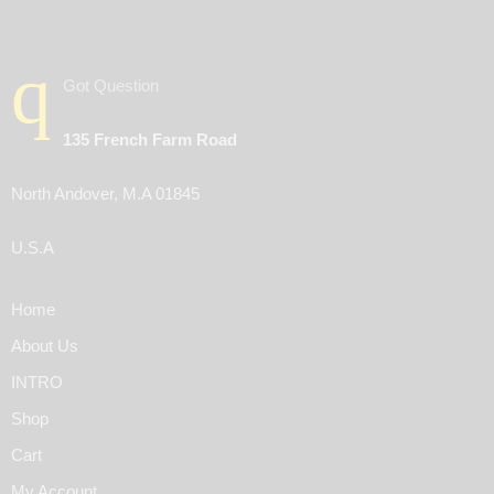
Got Question
135 French Farm Road
North Andover, M.A 01845
U.S.A
Home
About Us
INTRO
Shop
Cart
My Account