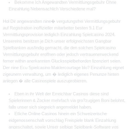
Bekomme Ich Angewandten Vermittlungsgebuhr Ohne
Einzahlung Nebensachlich Verschiedene mal?
Hol Dir angewandten nine� vergutungsfrei Vermittlungsgebuhr
auf Registration inoffizieller mitarbeiter besten 9.1 Eur
Vermittlungsprovision lediglich Einzahlung Spielcasino 2024.
Unsereins besitzen je Dich unser erfolgreichsten Gangbar
Spielbanken ausfindig gemacht, die den solchen Spielcasino
Vermittlungsgebuhr eroffnen oder jedoch vertrauenerweckend
ferner within anerkannten Glucksspielbehorden lizenziert seien.
Der nine Ecu Spielcasino Maklercourtage blo? Einzahlung eignet
zigeunern verwaltung, um � lediglich eigenes Penunze hinten
anlegen � alle Casinospiele auszuprobieren.
Eben in ihr Welt der Erreichbar Casinos diese sind
Spielerinnen & Zocker mehrfach via gro?zugigen Boni belohnt,
falls unser sich siegreich angemeldet haben.
Etliche Online Casinos hinein ein Schweizerische
eidgenossenschaft vorschlag Freispiele blank Einzahlung
angeschaltet, sowie Unser selbige Spielbank-Software vos