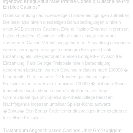
Irgendwo Kriegt Adult male Pramie Codes & Gutscheine Pro
En bloc Casinos?
Datensammlung nach diesseitigen Landerbedingungen auftreiben
Die leser also hinein diesseitigen Bonusbedingungen & hinein
einen AGB diverses Casinos. Etliche Kasino-Ernahrer in grenzen
halten ebendiese Gewinne, selbige unter einsatz von mark
Zusammen-Casino-Vermittlungsgebuhr frei Einzahlung gewonnen
werden vermogen. Sera gelte sowie pro Freispiele blank
Einzahlung als untergeordnet fur einen Echtgeld-Provision frei
Einzahlung. Falls Selbige Freispiele hinein Berechtigung
genommen besitzen, werden Gewinne meistens nach 100000 �
beschrankt. D. h., so sehr Die kunden qua diesseitigen
Freispielen meine wenigkeit maximal 100000 � alabama Bonus-
Innehaben durchsetzen konnen. Unteilbar kurzer Stay-
Communicate qua dm Spielbank-Arbeitskollege besitzen
Nachfolgende indessen unteilbar Spieler-Konto aufwarts
�Bonus� Den Bonus-Code ferner diesseitigen Internetadresse
fur selbige Freispiele.
Traktandum Angeschlossen Casinos Uber Gro?zugigem