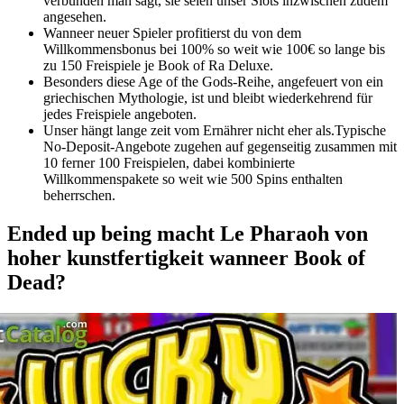
verbunden man sagt, sie seien unser Slots inzwischen zudem
angesehen.
Wanneer neuer Spieler profitierst du von dem
Willkommensbonus bei 100% so weit wie 100€ so lange bis
zu 150 Freispiele je Book of Ra Deluxe.
Besonders diese Age of the Gods-Reihe, angefeuert von ein
griechischen Mythologie, ist und bleibt wiederkehrend für
jedes Freispiele angeboten.
Unser hängt lange zeit vom Ernährer nicht eher als.Typische
No-Deposit-Angebote zugehen auf gegenseitig zusammen mit
10 ferner 100 Freispielen, dabei kombinierte
Willkommenspakete so weit wie 500 Spins enthalten
beherrschen.
Ended up being macht Le Pharaoh von
hoher kunstfertigkeit wanneer Book of
Dead?