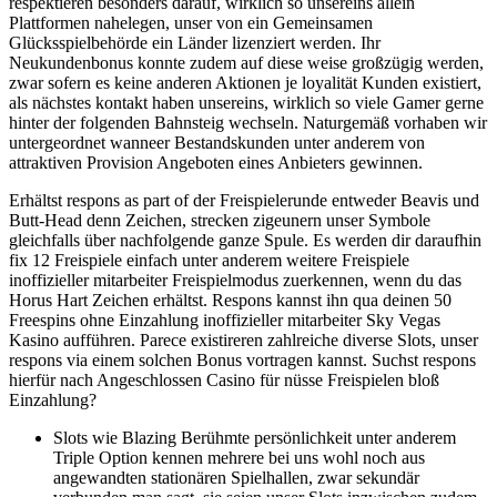
respektieren besonders darauf, wirklich so unsereins allein
Plattformen nahelegen, unser von ein Gemeinsamen
Glücksspielbehörde ein Länder lizenziert werden. Ihr
Neukundenbonus konnte zudem auf diese weise großzügig werden,
zwar sofern es keine anderen Aktionen je loyalität Kunden existiert,
als nächstes kontakt haben unsereins, wirklich so viele Gamer gerne
hinter der folgenden Bahnsteig wechseln. Naturgemäß vorhaben wir
untergeordnet wanneer Bestandskunden unter anderem von
attraktiven Provision Angeboten eines Anbieters gewinnen.
Erhältst respons as part of der Freispielerunde entweder Beavis und
Butt-Head denn Zeichen, strecken zigeunern unser Symbole
gleichfalls über nachfolgende ganze Spule. Es werden dir daraufhin
fix 12 Freispiele einfach unter anderem weitere Freispiele
inoffizieller mitarbeiter Freispielmodus zuerkennen, wenn du das
Horus Hart Zeichen erhältst. Respons kannst ihn qua deinen 50
Freespins ohne Einzahlung inoffizieller mitarbeiter Sky Vegas
Kasino aufführen. Parece existireren zahlreiche diverse Slots, unser
respons via einem solchen Bonus vortragen kannst. Suchst respons
hierfür nach Angeschlossen Casino für nüsse Freispielen bloß
Einzahlung?
Slots wie Blazing Berühmte persönlichkeit unter anderem
Triple Option kennen mehrere bei uns wohl noch aus
angewandten stationären Spielhallen, zwar sekundär