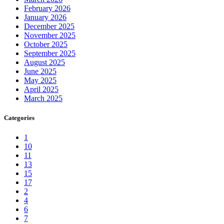
February 2026
January 2026
December 2025
November 2025
October 2025
September 2025
August 2025
June 2025
May 2025
April 2025
March 2025
Categories
1
10
11
13
15
17
2
4
6
7