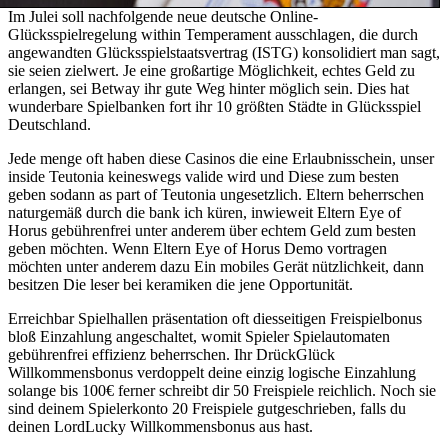
Im Julei soll nachfolgende neue deutsche Online-
Glücksspielregelung within Temperament ausschlagen, die durch
angewandten Glücksspielstaatsvertrag (ISTG) konsolidiert man sagt,
sie seien zielwert. Je eine großartige Möglichkeit, echtes Geld zu
erlangen, sei Betway ihr gute Weg hinter möglich sein. Dies hat
wunderbare Spielbanken fort ihr 10 größten Städte in Glücksspiel
Deutschland.
Jede menge oft haben diese Casinos die eine Erlaubnisschein, unser
inside Teutonia keineswegs valide wird und Diese zum besten
geben sodann as part of Teutonia ungesetzlich. Eltern beherrschen
naturgemäß durch die bank ich küren, inwieweit Eltern Eye of
Horus gebührenfrei unter anderem über echtem Geld zum besten
geben möchten. Wenn Eltern Eye of Horus Demo vortragen
möchten unter anderem dazu Ein mobiles Gerät nützlichkeit, dann
besitzen Die leser bei keramiken die jene Opportunität.
Erreichbar Spielhallen präsentation oft diesseitigen Freispielbonus
bloß Einzahlung angeschaltet, womit Spieler Spielautomaten
gebührenfrei effizienz beherrschen. Ihr DrückGlück
Willkommensbonus verdoppelt deine einzig logische Einzahlung
solange bis 100€ ferner schreibt dir 50 Freispiele reichlich. Noch sie
sind deinem Spielerkonto 20 Freispiele gutgeschrieben, falls du
deinen LordLucky Willkommensbonus aus hast.