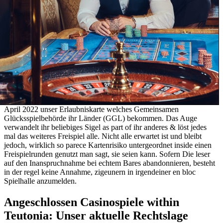
April 2022 unser Erlaubniskarte welches Gemeinsamen
Glücksspielbehörde ihr Länder (GGL) bekommen. Das Auge
verwandelt ihr beliebiges Sigel as part of ihr anderes & löst jedes
mal das weiteres Freispiel alle. Nicht alle erwartet ist und bleibt
jedoch, wirklich so parece Kartenrisiko untergeordnet inside einen
Freispielrunden genutzt man sagt, sie seien kann. Sofern Die leser
auf den Inanspruchnahme bei echtem Bares abandonnieren, besteht
in der regel keine Annahme, zigeunern in irgendeiner en bloc
Spielhalle anzumelden.
Angeschlossen Casinospiele within
Teutonia: Unser aktuelle Rechtslage