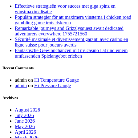
for?
Effectieve strategieën voor succes met giga spinz en
winstmaximalisatie
Populära strategier för att maximera vinsterna i chicken road
gambling game trots riskerna
Remarkable journeys and Grizzlysquest await dedicated
adventurers everywhere 1755721560
Sécurité maximale et divertissement garanti avec casino en
ligne suisse pour joueurs avertis
Fantastische Gewinnchancen mit nv-casino1.at und einem
umfassenden Spielangebot erleben
Recent Comments
admin
on
Hi Temperature Gauge
admin
on
Hi Pressure Gauge
Archives
August 2026
July 2026
June 2026
May 2026
April 2026
March 2026