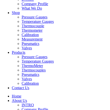
Company Profile
What We Do
Shop
Pressure Gauges
Temperature Gauges
Thermocouple
Thermometer
Calibration
Measurement
Pneumatics
Valves
Products
Pressure Gauges
Temperature Gauges
ThermoMeter
Thermocouples
Pneumatics
Valves
Calibration
Contact Us
Home
About Us
INTRO
Company Profile