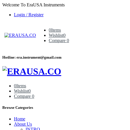
Welcome To EraUSA Instruments
Login / Register
0
Items
Wishlist
0
Compare
0
Hotline: era.instrument@gmail.com
0
Items
Wishlist
0
Compare
0
Browse Categories
Home
About Us
INTRO