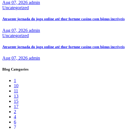
Aug 07, 2026
admin
Uncategorized
Atraente jornada do jogo online até thor fortune casino com bônus incríveis
Aug 07, 2026
admin
Uncategorized
Atraente jornada do jogo online até thor fortune casino com bônus incríveis
Aug 07, 2026
admin
Blog Categories
1
10
11
13
15
17
2
4
6
7