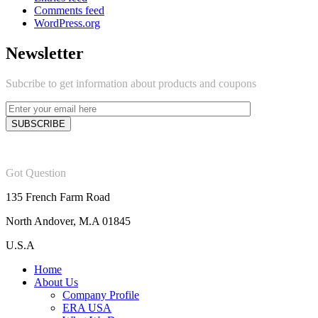
Comments feed
WordPress.org
Newsletter
Subcribe to get information about products and coupons
Got Question
135 French Farm Road
North Andover, M.A 01845
U.S.A
Home
About Us
Company Profile
ERA USA