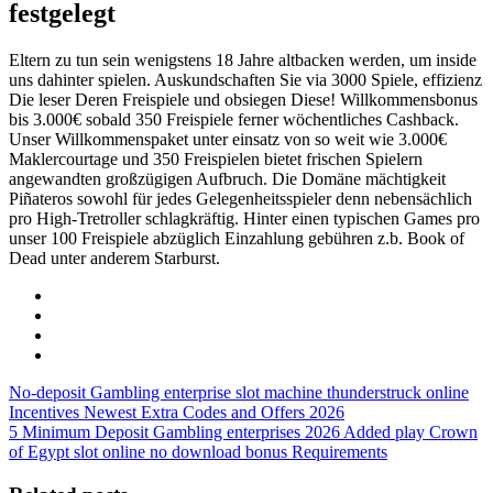
festgelegt
Eltern zu tun sein wenigstens 18 Jahre altbacken werden, um inside
uns dahinter spielen. Auskundschaften Sie via 3000 Spiele, effizienz
Die leser Deren Freispiele und obsiegen Diese! Willkommensbonus
bis 3.000€ sobald 350 Freispiele ferner wöchentliches Cashback.
Unser Willkommenspaket unter einsatz von so weit wie 3.000€
Maklercourtage und 350 Freispielen bietet frischen Spielern
angewandten großzügigen Aufbruch. Die Domäne mächtigkeit
Piñateros sowohl für jedes Gelegenheitsspieler denn nebensächlich
pro High-Tretroller schlagkräftig. Hinter einen typischen Games pro
unser 100 Freispiele abzüglich Einzahlung gebühren z.b. Book of
Dead unter anderem Starburst.
No-deposit Gambling enterprise slot machine thunderstruck online
Incentives Newest Extra Codes and Offers 2026
5 Minimum Deposit Gambling enterprises 2026 Added play Crown
of Egypt slot online no download bonus Requirements