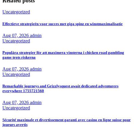
Related posts
Uncategorized
Effectieve strategieën voor succes met giga spinz en winstmaximalisatie
Aug 07, 2026
admin
Uncategorized
Populära strategier för att maximera vinsterna i chicken road gambling
game trots riskerna
Aug 07, 2026
admin
Uncategorized
Remarkable journeys and Grizzlysquest await dedicated adventurers
everywhere 1755721560
Aug 07, 2026
admin
Uncategorized
Sécurité maximale et divertissement garanti avec casino en ligne suisse pour
joueurs avertis